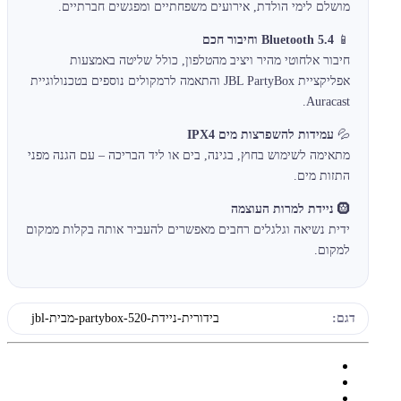
מושלם לימי הולדת, אירועים משפחתיים ומפגשים חברתיים.
📱
Bluetooth 5.4 וחיבור חכם
חיבור אלחוטי מהיר ויציב מהטלפון, כולל שליטה באמצעות
אפליקציית JBL PartyBox והתאמה לרמקולים נוספים בטכנולוגיית
Auracast.
💦
עמידות להשפרצות מים IPX4
מתאימה לשימוש בחוץ, בגינה, בים או ליד הבריכה – עם הגנה מפני
התזות מים.
🛞
ניידת למרות העוצמה
ידית נשיאה וגלגלים רחבים מאפשרים להעביר אותה בקלות ממקום
למקום.
דגם:
בידורית-ניידת-partybox-520-מבית-jbl