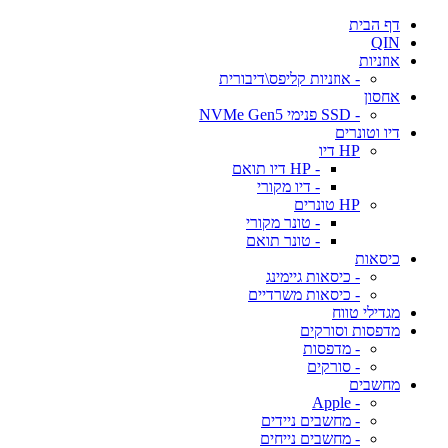
דף הבית
QIN
אוזניות
- אוזניות קליפס\דיבורית
אחסון
- SSD פנימי NVMe Gen5
דיו וטונרים
HP דיו
- HP דיו תואם
- דיו מקורי
HP טונרים
- טונר מקורי
- טונר תואם
כיסאות
- כיסאות גיימינג
- כיסאות משרדיים
מגדילי טווח
מדפסות וסורקים
- מדפסות
- סורקים
מחשבים
- Apple
- מחשבים ניידים
- מחשבים נייחים