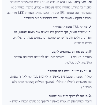
JBL PartyBox 520
היא מערכת סאונד ניידת ועוצמתית שנועדה
להפוך כל אירוע לחוויה בלתי נשכחת – בבית, בחצר, בטיולים או
במסיבות. עם סאונד JBL איכותי, באס עמוק, תאורת LED מרהיבה
וסוללה חזקה – פשוט מפעילים ומתחילים את המסיבה.
🎵
סאונד JBL עוצמתי במיוחד
נהנו מצליל עשיר, נקי ומדויק עם עוצמה של
400W RMS
, זוג
וופרים גדולים וזוג טוויטרים שמספקים באסים עמוקים וצלילים
חדים וברורים.
🌈
מופע אורות שמתאים לקצב
מערכת תאורת LED דינמית שמגיבה למוזיקה ומוסיפה אווירה
מושלמת לכל מסיבה.
🔋
עד 15 שעות נגינה ללא הפסקה
סוללה נטענת ועוצמתית מאפשרת ליהנות ממוזיקה לאורך שעות,
עם אפשרות להחלפת סוללה להמשך פעילות.(המוצר מגיע ללא
סוללות)
🎤
מוכנה לקריוקי והופעות קטנות
חיבור למיקרופון ולגיטרה מאפשר להפוך כל מקום לבמה אישית –