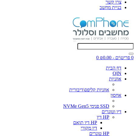
צרו קשר
בניית מחשב
0 פריט\ים - ₪0.00
0
דף הבית
QIN
אוזניות
אוזניות קליפס\דיבורית
אחסון
SSD פנימי NVMe Gen5
דיו וטונרים
HP דיו
HP דיו תואם
דיו מקורי
HP טונרים