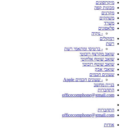
מיקרופונים
מכונות קפה
מקרנים
משחקים
משרד
פלאפונים
- נוקיה
רמקולים
רשת
- כרטיסי ומתאמי רשת
שואב מקרצף רובוטי
שואב שוטף אלחוטי
שואב שוטף רובוטי
שואבי אבק
שעונים חכמים
- שעונים חכמים Apple
בניית מחשב
התחברות
officecomphone@gmail.com
התחברות
officecomphone@gmail.com
אודות