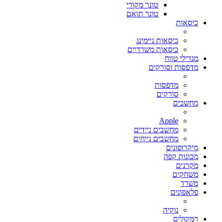
טונר מקורי
טונר תואם
כיסאות
כיסאות גיימינג
כיסאות משרדיים
מגדילי טווח
מדפסות וסורקים
מדפסות
סורקים
מחשבים
Apple
מחשבים ניידים
מחשבים נייחים
מיקרופונים
מכונות קפה
מקרנים
משחקים
משרד
פלאפונים
נוקיה
רמקולים