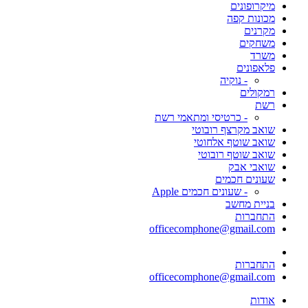
מיקרופונים
מכונות קפה
מקרנים
משחקים
משרד
פלאפונים
- נוקיה
רמקולים
רשת
- כרטיסי ומתאמי רשת
שואב מקרצף רובוטי
שואב שוטף אלחוטי
שואב שוטף רובוטי
שואבי אבק
שעונים חכמים
- שעונים חכמים Apple
בניית מחשב
התחברות
officecomphone@gmail.com
התחברות
officecomphone@gmail.com
אודות