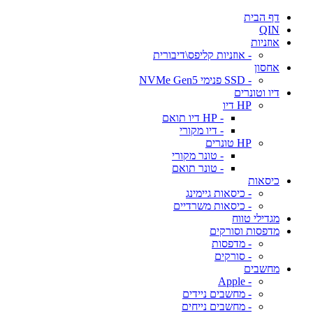
דף הבית
QIN
אוזניות
- אוזניות קליפס\דיבורית
אחסון
- SSD פנימי NVMe Gen5
דיו וטונרים
HP דיו
- HP דיו תואם
- דיו מקורי
HP טונרים
- טונר מקורי
- טונר תואם
כיסאות
- כיסאות גיימינג
- כיסאות משרדיים
מגדילי טווח
מדפסות וסורקים
- מדפסות
- סורקים
מחשבים
- Apple
- מחשבים ניידים
- מחשבים נייחים