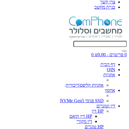
צרו קשר
בניית מחשב
0 פריט\ים - ₪0.00
0
דף הבית
QIN
אוזניות
אוזניות קליפס\דיבורית
אחסון
SSD פנימי NVMe Gen5
דיו וטונרים
HP דיו
HP דיו תואם
דיו מקורי
HP טונרים