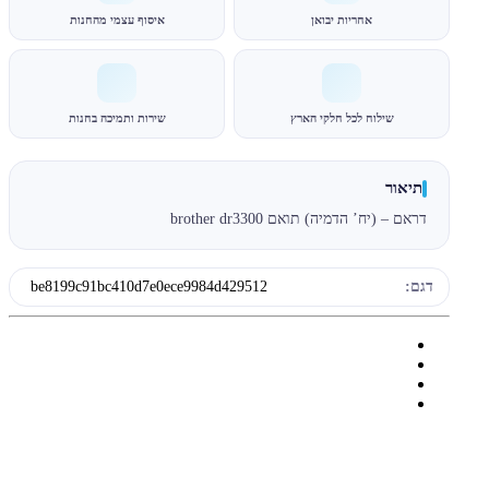
אחריות יבואן
איסוף עצמי מהחנות
שילוח לכל חלקי הארץ
שירות ותמיכה בחנות
תיאור
דראם – (יח’ הדמיה) תואם brother dr3300
דגם:
be8199c91bc410d7e0ece9984d429512