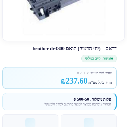
דראם – (יח’ הדמיה) תואם brother dr3300
זמינות: קיים במלאי
מחיר לפני מע"מ:
201.36
₪
₪237.60
מחיר כולל מע"מ:
עלות משלוח: 50–500 ₪
המחיר משתנה ממוצר למוצר בהתאם לגודל ולמשקל