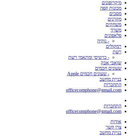
מיקרופונים
מכונות קפה
מסכים
מקרנים
משחקים
משרד
פלאפונים
- נוקיה
רמקולים
רשת
- כרטיסי ומתאמי רשת
שואבי אבק
שעונים חכמים
- שעונים חכמים Apple
בניית מחשב
התחברות
officecomphone@gmail.com
התחברות
officecomphone@gmail.com
אודות
צרו קשר
בניית מחשב