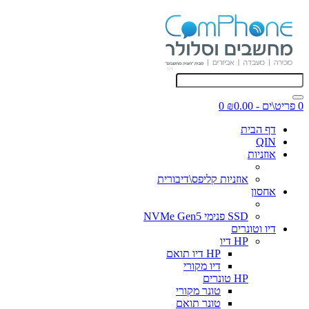
0 פריט\ים - ₪0.00
0
דף הבית
QIN
אוזניות
אוזניות קליפס\דיבורית
אחסון
SSD פנימי NVMe Gen5
דיו וטונרים
HP דיו
HP דיו תואם
דיו מקורי
HP טונרים
טונר מקורי
טונר תואם