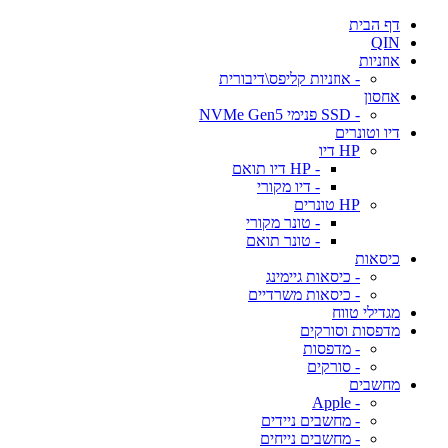
דף הבית
QIN
אוזניות
- אוזניות קליפס\דיבורית
אחסון
- SSD פנימי NVMe Gen5
דיו וטונרים
HP דיו
- HP דיו תואם
- דיו מקורי
HP טונרים
- טונר מקורי
- טונר תואם
כיסאות
- כיסאות גיימינג
- כיסאות משרדיים
מגדילי טווח
מדפסות וסורקים
- מדפסות
- סורקים
מחשבים
- Apple
- מחשבים ניידים
- מחשבים נייחים