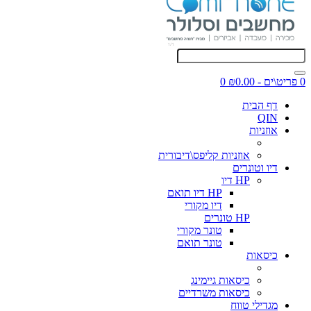
0 פריט\ים - ₪0.00
0
דף הבית
QIN
אוזניות
אוזניות קליפס\דיבורית
דיו וטונרים
HP דיו
HP דיו תואם
דיו מקורי
HP טונרים
טונר מקורי
טונר תואם
כיסאות
כיסאות גיימינג
כיסאות משרדיים
מגדילי טווח