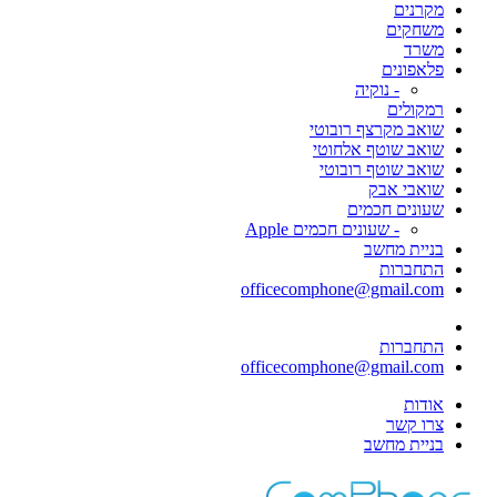
מקרנים
משחקים
משרד
פלאפונים
- נוקיה
רמקולים
שואב מקרצף רובוטי
שואב שוטף אלחוטי
שואב שוטף רובוטי
שואבי אבק
שעונים חכמים
- שעונים חכמים Apple
בניית מחשב
התחברות
officecomphone@gmail.com
התחברות
officecomphone@gmail.com
אודות
צרו קשר
בניית מחשב