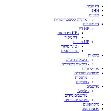
דף הבית
QIN
אוזניות
- אוזניות קליפס\דיבורית
דיו וטונרים
HP דיו
- HP דיו תואם
- דיו מקורי
HP טונרים
- טונר מקורי
- טונר תואם
כיסאות
- כיסאות גיימינג
- כיסאות משרדיים
מגדילי טווח
מדפסות וסורקים
- מדפסות
- סורקים
מחשבים
- Apple
- מחשבים ניידים
- מחשבים נייחים
מיקרופונים
מכונות קפה