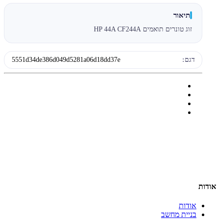
תיאור
זוג טונרים תואמים HP 44A CF244A
דגם:
5551d34de386d049d5281a06d18dd37e
אודות
אודות
בניית מחשב