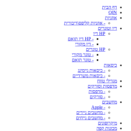
דף הבית
QIN
אוזניות
- אוזניות קליפס\דיבורית
דיו וטונרים
HP דיו
- HP דיו תואם
- דיו מקורי
HP טונרים
- טונר מקורי
- טונר תואם
כיסאות
- כיסאות גיימינג
- כיסאות משרדיים
מגדילי טווח
מדפסות וסורקים
- מדפסות
- סורקים
מחשבים
- Apple
- מחשבים ניידים
- מחשבים נייחים
מיקרופונים
מכונות קפה