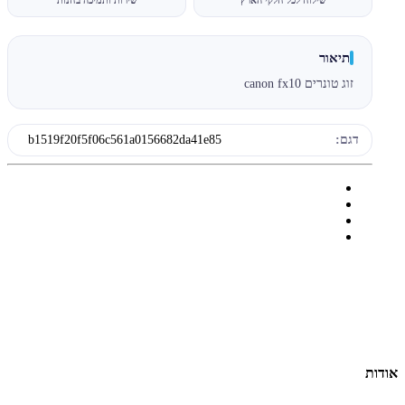
תיאור
זוג טונרים canon fx10
דגם:
b1519f20f5f06c561a0156682da41e85
אודות