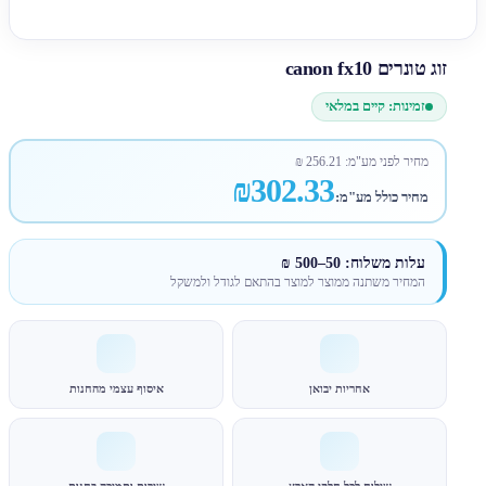
זוג טונרים canon fx10
זמינות: קיים במלאי
מחיר לפני מע"מ:
256.21
₪
₪302.33
מחיר כולל מע"מ:
עלות משלוח: 50–500 ₪
המחיר משתנה ממוצר למוצר בהתאם לגודל ולמשקל
אחריות יבואן
איסוף עצמי מהחנות
שילוח לכל חלקי הארץ
שירות ותמיכה בחנות