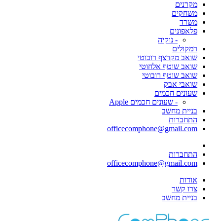
מקרנים
משחקים
משרד
פלאפונים
- נוקיה
רמקולים
שואב מקרצף רובוטי
שואב שוטף אלחוטי
שואב שוטף רובוטי
שואבי אבק
שעונים חכמים
- שעונים חכמים Apple
בניית מחשב
התחברות
officecomphone@gmail.com
התחברות
officecomphone@gmail.com
אודות
צרו קשר
בניית מחשב