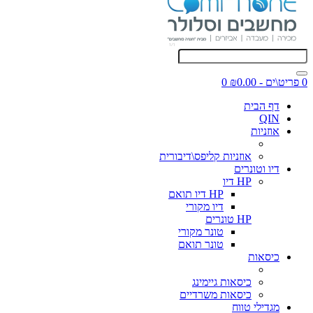
0 פריט\ים - ₪0.00
0
דף הבית
QIN
אוזניות
אוזניות קליפס\דיבורית
דיו וטונרים
HP דיו
HP דיו תואם
דיו מקורי
HP טונרים
טונר מקורי
טונר תואם
כיסאות
כיסאות גיימינג
כיסאות משרדיים
מגדילי טווח