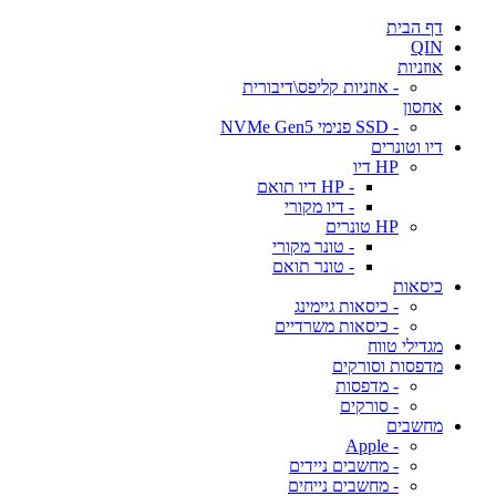
דף הבית
QIN
אוזניות
- אוזניות קליפס\דיבורית
אחסון
- SSD פנימי NVMe Gen5
דיו וטונרים
HP דיו
- HP דיו תואם
- דיו מקורי
HP טונרים
- טונר מקורי
- טונר תואם
כיסאות
- כיסאות גיימינג
- כיסאות משרדיים
מגדילי טווח
מדפסות וסורקים
- מדפסות
- סורקים
מחשבים
- Apple
- מחשבים ניידים
- מחשבים נייחים