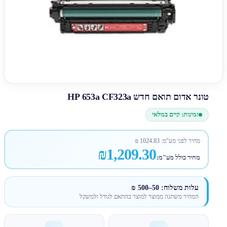
טונר אדום תואם חדש HP 653a CF323a
זמינות: קיים במלאי
מחיר לפני מע"מ:
1024.83
₪
₪1,209.30
מחיר כולל מע"מ:
עלות משלוח: 50–500 ₪
המחיר משתנה ממוצר למוצר בהתאם לגודל ולמשקל