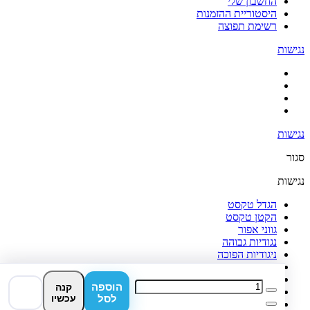
החשבון שלי
היסטוריית ההזמנות
רשימת תפוצה
נגישות
נגישות
סגור
נגישות
הגדל טקסט
הקטן טקסט
גווני אפור
נגודיות גבוהה
ניגודיות הפוכה
רקע בהיר
הדגשת קישורים
הוספה
קנה
פונט קריא
לסל
עכשיו
איפוס