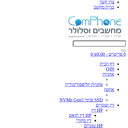
צרו קשר
בניית מחשב
0 פריט\ים - ₪0.00
0
דף הבית
QIN
אוזניות
אוזניות קליפס\דיבורית
אחסון
SSD פנימי NVMe Gen5
דיו וטונרים
HP דיו
HP דיו תואם
דיו מקורי
HP טונרים