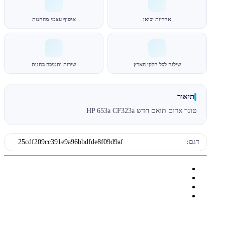
אחריות יבואן
איסוף עצמי מהחנות
שילוח לכל חלקי הארץ
שירות ותמיכה בחנות
תיאור
טונר אדום תואם חדש HP 653a CF323a
דגם:
25cdf209cc391e9a96bbdfde8f09d9af