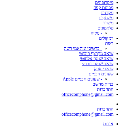
מיקרופונים
מכונות קפה
מקרנים
משחקים
משרד
פלאפונים
- נוקיה
רמקולים
רשת
- כרטיסי ומתאמי רשת
שואב מקרצף רובוטי
שואב שוטף אלחוטי
שואב שוטף רובוטי
שואבי אבק
שעונים חכמים
- שעונים חכמים Apple
בניית מחשב
התחברות
officecomphone@gmail.com
התחברות
officecomphone@gmail.com
אודות