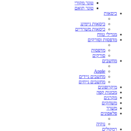
טונר מקורי
טונר תואם
כיסאות
כיסאות גיימינג
כיסאות משרדיים
מגדילי טווח
מדפסות וסורקים
מדפסות
סורקים
מחשבים
Apple
מחשבים ניידים
מחשבים נייחים
מיקרופונים
מכונות קפה
מקרנים
משחקים
משרד
פלאפונים
נוקיה
רמקולים