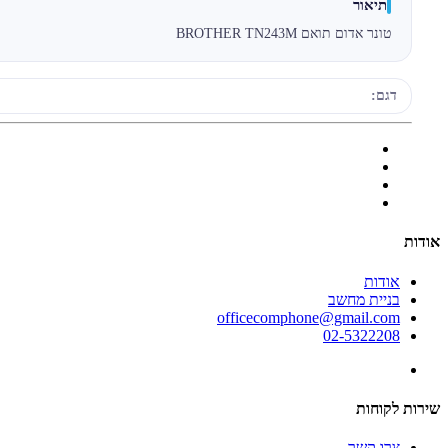
תיאור
טונר אדום תואם BROTHER TN243M
דגם:
אודות
אודות
בניית מחשב
officecomphone@gmail.com
02-5322208
שירות לקוחות
צרו קשר