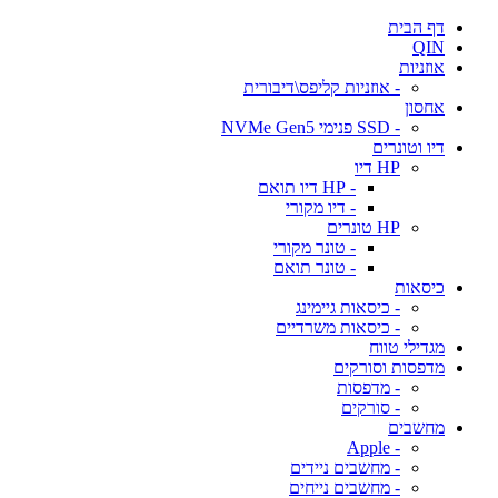
דף הבית
QIN
אוזניות
- אוזניות קליפס\דיבורית
אחסון
- SSD פנימי NVMe Gen5
דיו וטונרים
HP דיו
- HP דיו תואם
- דיו מקורי
HP טונרים
- טונר מקורי
- טונר תואם
כיסאות
- כיסאות גיימינג
- כיסאות משרדיים
מגדילי טווח
מדפסות וסורקים
- מדפסות
- סורקים
מחשבים
- Apple
- מחשבים ניידים
- מחשבים נייחים