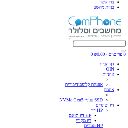
צרו קשר
בניית מחשב
0 פריט\ים - ₪0.00
0
דף הבית
QIN
אוזניות
אוזניות קליפס\דיבורית
אחסון
SSD פנימי NVMe Gen5
דיו וטונרים
HP דיו
HP דיו תואם
דיו מקורי
HP טונרים