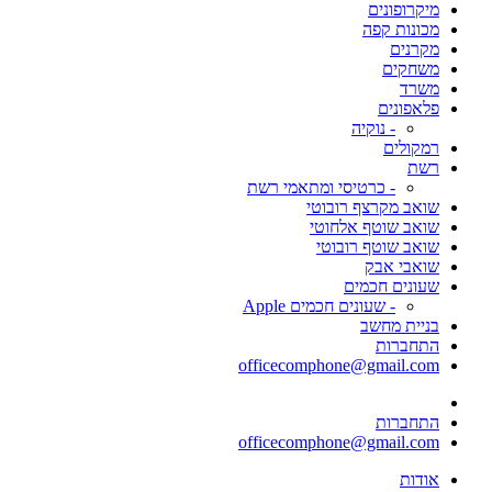
מיקרופונים
מכונות קפה
מקרנים
משחקים
משרד
פלאפונים
- נוקיה
רמקולים
רשת
- כרטיסי ומתאמי רשת
שואב מקרצף רובוטי
שואב שוטף אלחוטי
שואב שוטף רובוטי
שואבי אבק
שעונים חכמים
- שעונים חכמים Apple
בניית מחשב
התחברות
officecomphone@gmail.com
התחברות
officecomphone@gmail.com
אודות