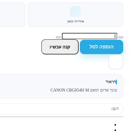
אחריות יבואן
הוספה לסל
קנה עכשיו
תיאור
טונר אדום תואם CANON CRG054H M
דגם: