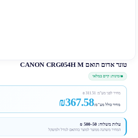
טונר אדום תואם CANON CRG054H M
זמינות: קיים במלאי
מחיר לפני מע"מ:
311.51
₪
₪367.58
מחיר כולל מע"מ:
עלות משלוח: 50–500 ₪
המחיר משתנה ממוצר למוצר בהתאם לגודל ולמשקל