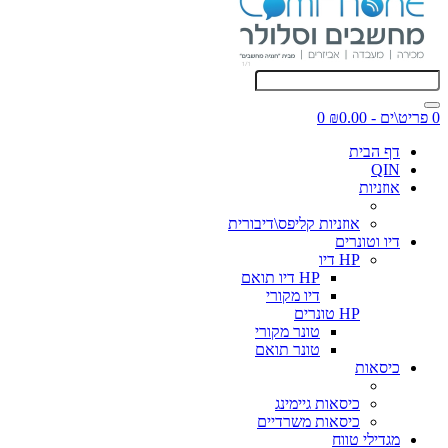
0 פריט\ים - ₪0.00
0
דף הבית
QIN
אוזניות
אוזניות קליפס\דיבורית
דיו וטונרים
HP דיו
HP דיו תואם
דיו מקורי
HP טונרים
טונר מקורי
טונר תואם
כיסאות
כיסאות גיימינג
כיסאות משרדיים
מגדילי טווח