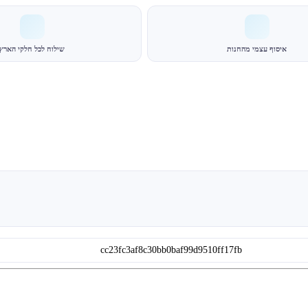
איסוף עצמי מהחנות
שילוח לכל חלקי הארץ
cc23fc3af8c30bb0baf99d9510ff17fb