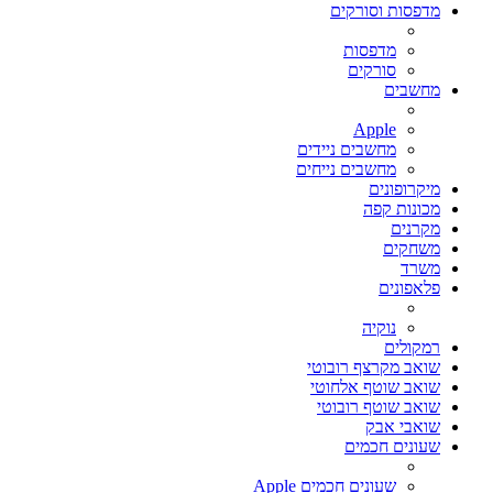
מדפסות וסורקים
מדפסות
סורקים
מחשבים
Apple
מחשבים ניידים
מחשבים נייחים
מיקרופונים
מכונות קפה
מקרנים
משחקים
משרד
פלאפונים
נוקיה
רמקולים
שואב מקרצף רובוטי
שואב שוטף אלחוטי
שואב שוטף רובוטי
שואבי אבק
שעונים חכמים
שעונים חכמים Apple