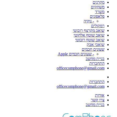
מקרנים
משחקים
משרד
פלאפונים
- נוקיה
רמקולים
שואב מקרצף רובוטי
שואב שוטף אלחוטי
שואב שוטף רובוטי
שואבי אבק
שעונים חכמים
- שעונים חכמים Apple
בניית מחשב
התחברות
officecomphone@gmail.com
התחברות
officecomphone@gmail.com
אודות
צרו קשר
בניית מחשב