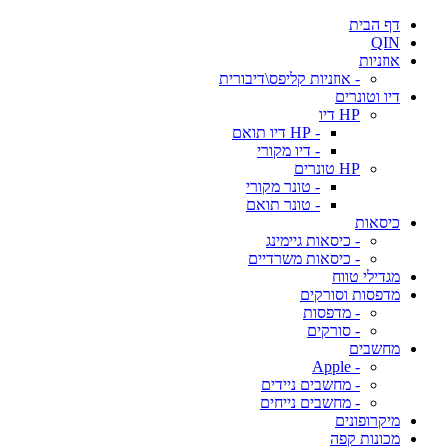
דף הבית
QIN
אוזניות
- אוזניות קליפס\דיבורית
דיו וטונרים
HP דיו
- HP דיו תואם
- דיו מקורי
HP טונרים
- טונר מקורי
- טונר תואם
כיסאות
- כיסאות גיימינג
- כיסאות משרדיים
מגדילי טווח
מדפסות וסורקים
- מדפסות
- סורקים
מחשבים
- Apple
- מחשבים ניידים
- מחשבים נייחים
מיקרופונים
מכונות קפה