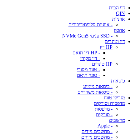
דף הבית
QIN
אוזניות
- אוזניות קליפס\דיבורית
אחסון
- SSD פנימי NVMe Gen5
דיו וטונרים
HP דיו
- HP דיו תואם
- דיו מקורי
HP טונרים
- טונר מקורי
- טונר תואם
כיסאות
- כיסאות גיימינג
- כיסאות משרדיים
מגדילי טווח
מדפסות וסורקים
- מדפסות
- סורקים
מחשבים
- Apple
- מחשבים ניידים
- מחשבים נייחים