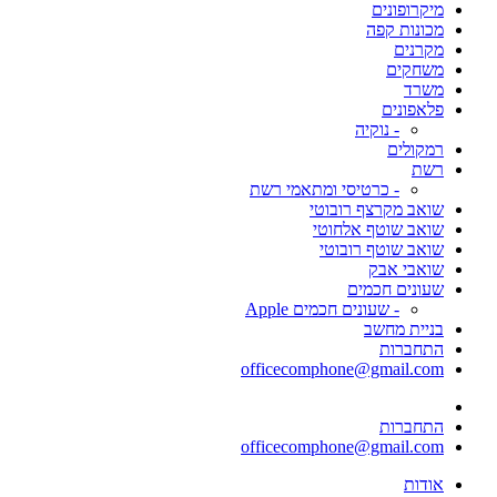
מיקרופונים
מכונות קפה
מקרנים
משחקים
משרד
פלאפונים
- נוקיה
רמקולים
רשת
- כרטיסי ומתאמי רשת
שואב מקרצף רובוטי
שואב שוטף אלחוטי
שואב שוטף רובוטי
שואבי אבק
שעונים חכמים
- שעונים חכמים Apple
בניית מחשב
התחברות
officecomphone@gmail.com
התחברות
officecomphone@gmail.com
אודות