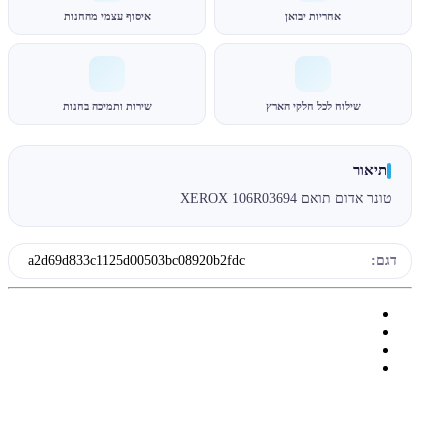
אחריות יבואן
איסוף עצמי מהחנות
שילוח לכל חלקי הארץ
שירות ותמיכה בחנות
תיאור
טונר אדום תואם XEROX 106R03694
דגם:
a2d69d833c1125d00503bc08920b2fdc