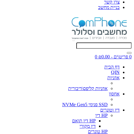
צרו קשר
בניית מחשב
0 פריט\ים - ₪0.00
0
דף הבית
QIN
אוזניות
אוזניות קליפס\דיבורית
אחסון
SSD פנימי NVMe Gen5
דיו וטונרים
HP דיו
HP דיו תואם
דיו מקורי
HP טונרים