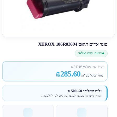
טונר אדום תואם XEROX 106R03694
זמינות: קיים במלאי
מחיר לפני מע"מ:
242.03
₪
₪285.60
מחיר כולל מע"מ:
עלות משלוח: 50–500 ₪
המחיר משתנה ממוצר למוצר בהתאם לגודל ולמשקל