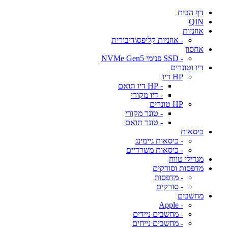
דף הבית
QIN
אוזניות
- אוזניות קליפס\דיבורית
אחסון
- SSD פנימי NVMe Gen5
דיו וטונרים
HP דיו
- HP דיו תואם
- דיו מקורי
HP טונרים
- טונר מקורי
- טונר תואם
כיסאות
- כיסאות גיימינג
- כיסאות משרדיים
מגדילי טווח
מדפסות וסורקים
- מדפסות
- סורקים
מחשבים
- Apple
- מחשבים ניידים
- מחשבים נייחים