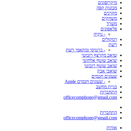
מיקרופונים
מכונות קפה
מקרנים
משחקים
משרד
פלאפונים
- נוקיה
רמקולים
רשת
- כרטיסי ומתאמי רשת
שואב מקרצף רובוטי
שואב שוטף אלחוטי
שואב שוטף רובוטי
שואבי אבק
שעונים חכמים
- שעונים חכמים Apple
בניית מחשב
התחברות
officecomphone@gmail.com
התחברות
officecomphone@gmail.com
אודות