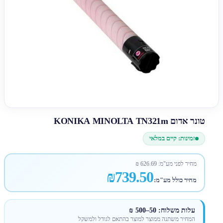
טונר אדום KONIKA MINOLTA TN321m
זמינות: קיים במלאי
מחיר לפני מע"מ:
626.69
₪
₪739.50
מחיר כולל מע"מ:
עלות משלוח: 50–500 ₪
המחיר משתנה ממוצר למוצר בהתאם לגודל ולמשקל