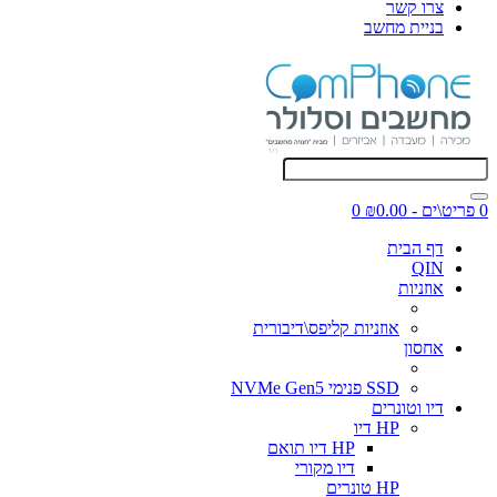
צרו קשר
בניית מחשב
0 פריט\ים - ₪0.00
0
דף הבית
QIN
אוזניות
אוזניות קליפס\דיבורית
אחסון
SSD פנימי NVMe Gen5
דיו וטונרים
HP דיו
HP דיו תואם
דיו מקורי
HP טונרים