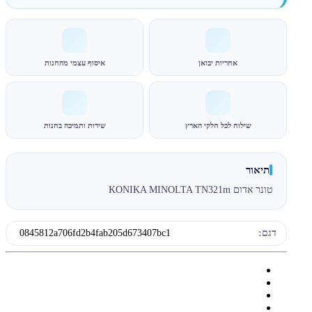
אחריות יבואן
איסוף עצמי מהחנות
שילוח לכל חלקי הארץ
שירות ותמיכה בחנות
תיאור
טונר אדום KONIKA MINOLTA TN321m
דגם:
0845812a706fd2b4fab205d673407bc1