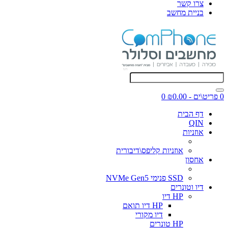
צרו קשר
בניית מחשב
0 פריט\ים - ₪0.00
0
דף הבית
QIN
אוזניות
אוזניות קליפס\דיבורית
אחסון
SSD פנימי NVMe Gen5
דיו וטונרים
HP דיו
HP דיו תואם
דיו מקורי
HP טונרים