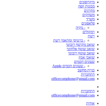
מיקרופונים
מכונות קפה
מקרנים
משחקים
משרד
פלאפונים
- נוקיה
רמקולים
רשת
- כרטיסי ומתאמי רשת
שואב מקרצף רובוטי
שואב שוטף אלחוטי
שואב שוטף רובוטי
שואבי אבק
שעונים חכמים
- שעונים חכמים Apple
בניית מחשב
התחברות
officecomphone@gmail.com
התחברות
officecomphone@gmail.com
אודות