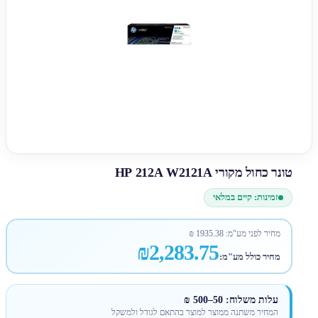
טונר כחול מקורי HP 212A W2121A
זמינות: קיים במלאי
מחיר לפני מע"מ:
1935.38
₪
₪2,283.75
מחיר כולל מע"מ:
עלות משלוח: 50–500 ₪
המחיר משתנה ממוצר למוצר בהתאם לגודל ולמשקל