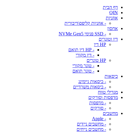
דף הבית
QIN
אוזניות
- אוזניות קליפס\דיבורית
אחסון
- SSD פנימי NVMe Gen5
דיו וטונרים
HP דיו
- HP דיו תואם
- דיו מקורי
HP טונרים
- טונר מקורי
- טונר תואם
כיסאות
- כיסאות גיימינג
- כיסאות משרדיים
מגדילי טווח
מדפסות וסורקים
- מדפסות
- סורקים
מחשבים
- Apple
- מחשבים ניידים
- מחשבים נייחים