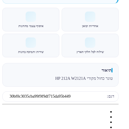
אחריות יבואן
איסוף עצמי מהחנות
שילוח לכל חלקי הארץ
שירות ותמיכה בחנות
תיאור
טונר כחול מקורי HP 212A W2121A
דגם:
30bf0c3035cba99f9f9df715da95b449