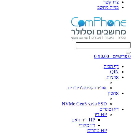
צרו קשר
בניית מחשב
0 פריט\ים - ₪0.00
0
דף הבית
QIN
אוזניות
אוזניות קליפס\דיבורית
אחסון
SSD פנימי NVMe Gen5
דיו וטונרים
HP דיו
HP דיו תואם
דיו מקורי
HP טונרים