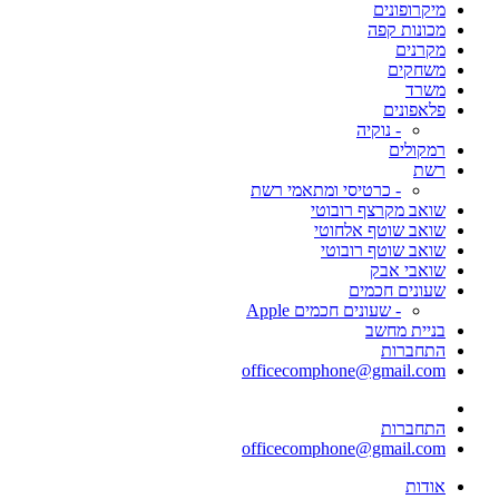
מיקרופונים
מכונות קפה
מקרנים
משחקים
משרד
פלאפונים
- נוקיה
רמקולים
רשת
- כרטיסי ומתאמי רשת
שואב מקרצף רובוטי
שואב שוטף אלחוטי
שואב שוטף רובוטי
שואבי אבק
שעונים חכמים
- שעונים חכמים Apple
בניית מחשב
התחברות
officecomphone@gmail.com
התחברות
officecomphone@gmail.com
אודות