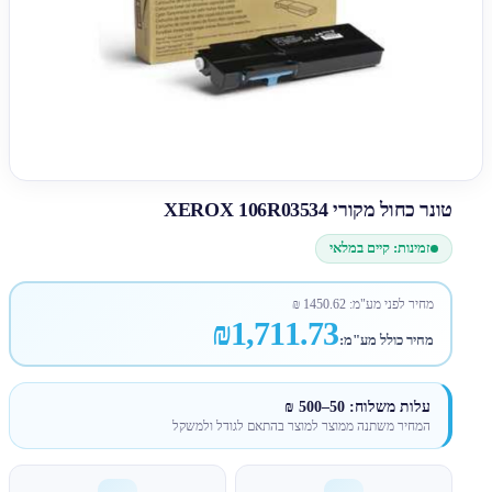
טונר כחול מקורי XEROX 106R03534
זמינות: קיים במלאי
מחיר לפני מע"מ:
1450.62
₪
₪1,711.73
מחיר כולל מע"מ:
עלות משלוח: 50–500 ₪
המחיר משתנה ממוצר למוצר בהתאם לגודל ולמשקל