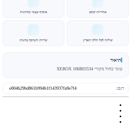
אחריות יבואן
איסוף עצמי מהחנות
שילוח לכל חלקי הארץ
שירות ותמיכה בחנות
תיאור
טונר כחול מקורי XEROX 106R03534
דגם:
e004b29bd861b994b1f143937fa9e7f4