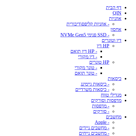
דף הבית
QIN
אוזניות
- אוזניות קליפס\דיבורית
אחסון
- SSD פנימי NVMe Gen5
דיו וטונרים
HP דיו
- HP דיו תואם
- דיו מקורי
HP טונרים
- טונר מקורי
- טונר תואם
כיסאות
- כיסאות גיימינג
- כיסאות משרדיים
מגדילי טווח
מדפסות וסורקים
- מדפסות
- סורקים
מחשבים
- Apple
- מחשבים ניידים
- מחשבים נייחים