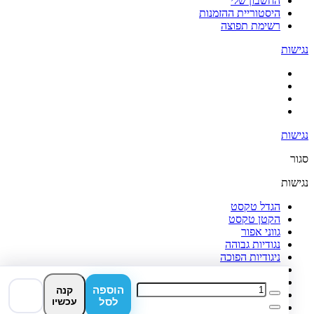
החשבון שלי
היסטוריית ההזמנות
רשימת תפוצה
נגישות
נגישות
סגור
נגישות
הגדל טקסט
הקטן טקסט
גווני אפור
נגודיות גבוהה
ניגודיות הפוכה
רקע בהיר
הדגשת קישורים
הוספה
קנה
פונט קריא
לסל
עכשיו
איפוס