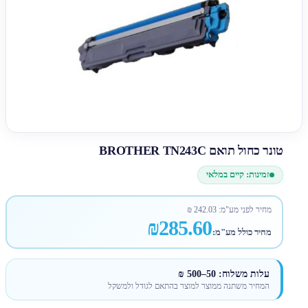
טונר כחול תואם BROTHER TN243C
זמינות: קיים במלאי
מחיר לפני מע"מ:
242.03
₪
₪285.60
מחיר כולל מע"מ:
עלות משלוח: 50–500 ₪
המחיר משתנה ממוצר למוצר בהתאם לגודל ולמשקל