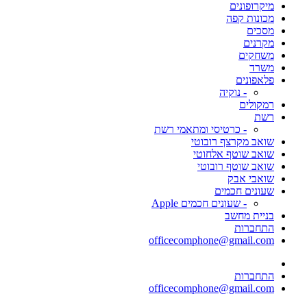
מיקרופונים
מכונות קפה
מסכים
מקרנים
משחקים
משרד
פלאפונים
- נוקיה
רמקולים
רשת
- כרטיסי ומתאמי רשת
שואב מקרצף רובוטי
שואב שוטף אלחוטי
שואב שוטף רובוטי
שואבי אבק
שעונים חכמים
- שעונים חכמים Apple
בניית מחשב
התחברות
officecomphone@gmail.com
התחברות
officecomphone@gmail.com