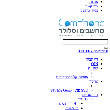
אודות
צרו קשר
בניית מחשב
0 פריט\ים - ₪0.00
0
דף הבית
QIN
אוזניות
אוזניות קליפס\דיבורית
אחסון
SSD פנימי NVMe Gen5
דיו וטונרים
HP דיו
HP דיו תואם
דיו מקורי