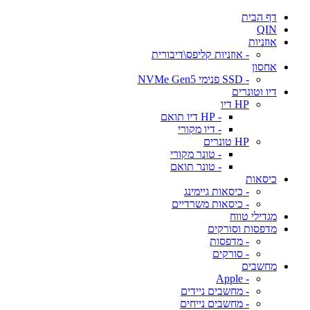
דף הבית
QIN
אוזניות
- אוזניות קליפס\דיבורית
אחסון
- SSD פנימי NVMe Gen5
דיו וטונרים
HP דיו
- HP דיו תואם
- דיו מקורי
HP טונרים
- טונר מקורי
- טונר תואם
כיסאות
- כיסאות גיימינג
- כיסאות משרדיים
מגדילי טווח
מדפסות וסורקים
- מדפסות
- סורקים
מחשבים
- Apple
- מחשבים ניידים
- מחשבים נייחים