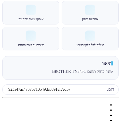
אחריות יבואן
איסוף עצמי מהחנות
שילוח לכל חלקי הארץ
שירות ותמיכה בחנות
תיאור
טונר כחול תואם BROTHER TN243C
דגם:
923a47ac47375710b49da8891ef7edb7