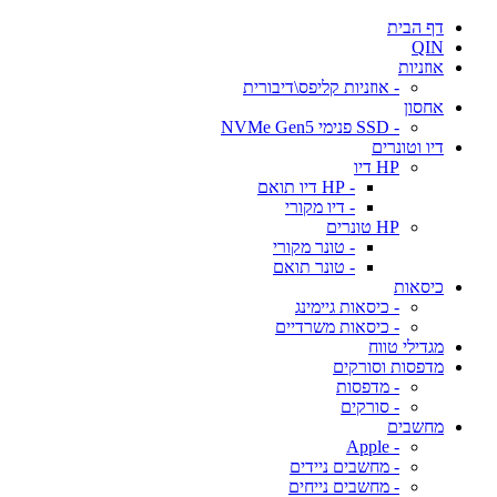
דף הבית
QIN
אוזניות
- אוזניות קליפס\דיבורית
אחסון
- SSD פנימי NVMe Gen5
דיו וטונרים
HP דיו
- HP דיו תואם
- דיו מקורי
HP טונרים
- טונר מקורי
- טונר תואם
כיסאות
- כיסאות גיימינג
- כיסאות משרדיים
מגדילי טווח
מדפסות וסורקים
- מדפסות
- סורקים
מחשבים
- Apple
- מחשבים ניידים
- מחשבים נייחים