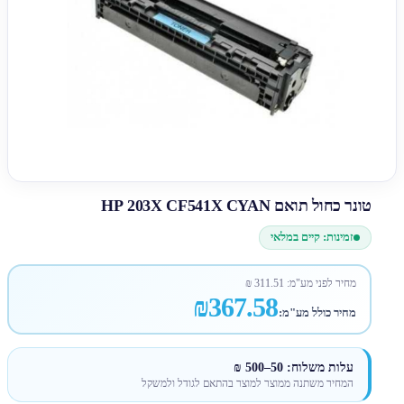
טונר כחול תואם HP 203X CF541X CYAN
זמינות: קיים במלאי
מחיר לפני מע"מ:
311.51
₪
₪367.58
מחיר כולל מע"מ:
עלות משלוח: 50–500 ₪
המחיר משתנה ממוצר למוצר בהתאם לגודל ולמשקל