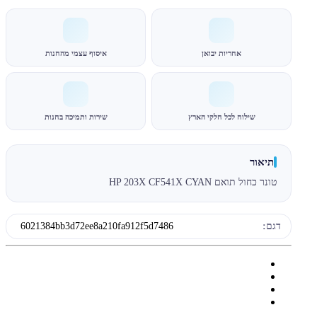
אחריות יבואן
איסוף עצמי מהחנות
שילוח לכל חלקי הארץ
שירות ותמיכה בחנות
תיאור
טונר כחול תואם HP 203X CF541X CYAN
דגם:
6021384bb3d72ee8a210fa912f5d7486