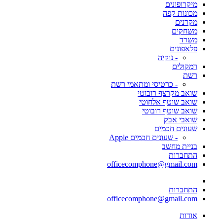
מיקרופונים
מכונות קפה
מקרנים
משחקים
משרד
פלאפונים
- נוקיה
רמקולים
רשת
- כרטיסי ומתאמי רשת
שואב מקרצף רובוטי
שואב שוטף אלחוטי
שואב שוטף רובוטי
שואבי אבק
שעונים חכמים
- שעונים חכמים Apple
בניית מחשב
התחברות
officecomphone@gmail.com
התחברות
officecomphone@gmail.com
אודות