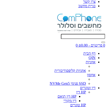
צרו קשר
בניית מחשב
0 פריט\ים - ₪0.00
0
דף הבית
QIN
אוזניות
אוזניות קליפס\דיבורית
אחסון
SSD פנימי NVMe Gen5
דיו וטונרים
HP דיו
HP דיו תואם
דיו מקורי
HP טונרים