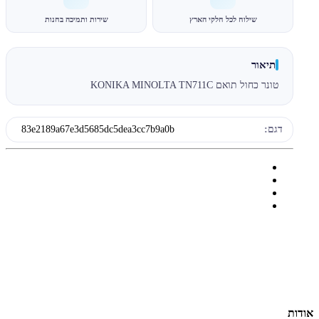
שילוח לכל חלקי הארץ
שירות ותמיכה בחנות
תיאור
טונר כחול תואם KONIKA MINOLTA TN711C
דגם:
83e2189a67e3d5685dc5dea3cc7b9a0b
אודות