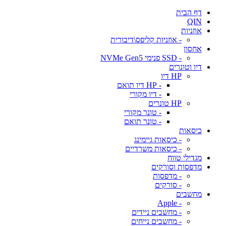
דף הבית
QIN
אוזניות
- אוזניות קליפס\דיבורית
אחסון
- SSD פנימי NVMe Gen5
דיו וטונרים
HP דיו
- HP דיו תואם
- דיו מקורי
HP טונרים
- טונר מקורי
- טונר תואם
כיסאות
- כיסאות גיימינג
- כיסאות משרדיים
מגדילי טווח
מדפסות וסורקים
- מדפסות
- סורקים
מחשבים
- Apple
- מחשבים ניידים
- מחשבים נייחים