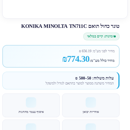
טונר כחול תואם KONIKA MINOLTA TN711C
זמינות: קיים במלאי
מחיר לפני מע"מ:
656.19
₪
₪774.30
מחיר כולל מע"מ:
עלות משלוח: 50–500 ₪
המחיר משתנה ממוצר למוצר בהתאם לגודל ולמשקל
אחריות יבואן
איסוף עצמי מהחנות