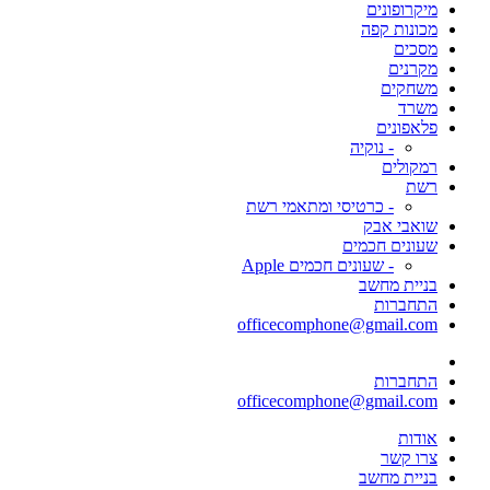
מיקרופונים
מכונות קפה
מסכים
מקרנים
משחקים
משרד
פלאפונים
- נוקיה
רמקולים
רשת
- כרטיסי ומתאמי רשת
שואבי אבק
שעונים חכמים
- שעונים חכמים Apple
בניית מחשב
התחברות
officecomphone@gmail.com
התחברות
officecomphone@gmail.com
אודות
צרו קשר
בניית מחשב