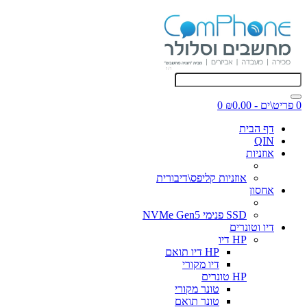
0 פריט\ים - ₪0.00
0
דף הבית
QIN
אוזניות
אוזניות קליפס\דיבורית
אחסון
SSD פנימי NVMe Gen5
דיו וטונרים
HP דיו
HP דיו תואם
דיו מקורי
HP טונרים
טונר מקורי
טונר תואם