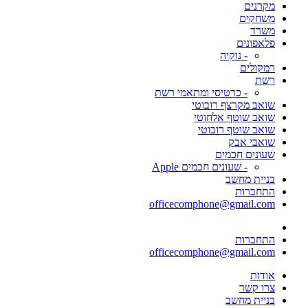
מקרנים
משחקים
משרד
פלאפונים
- נוקיה
רמקולים
רשת
- כרטיסי ומתאמי רשת
שואב מקרצף רובוטי
שואב שוטף אלחוטי
שואב שוטף רובוטי
שואבי אבק
שעונים חכמים
- שעונים חכמים Apple
בניית מחשב
התחברות
officecomphone@gmail.com
התחברות
officecomphone@gmail.com
אודות
צרו קשר
בניית מחשב