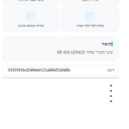
שילוח לכל חלקי הארץ
שירות ותמיכה בחנות
תיאור
טונר מקורי שחור HP 42X Q5942X
דגם:
b33191f6cd2484ebf121a606d52d4d0c