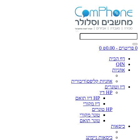
0 פריט\ים - ₪0.00
0
דף הבית
QIN
אוזניות
אוזניות קליפס\דיבורית
דיו וטונרים
HP דיו
HP דיו תואם
דיו מקורי
HP טונרים
טונר מקורי
טונר תואם
כיסאות
כיסאות גיימינג