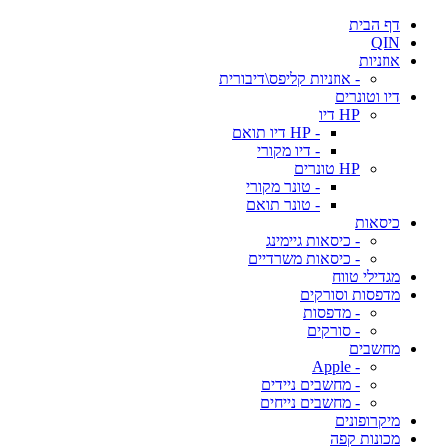
דף הבית
QIN
אוזניות
- אוזניות קליפס\דיבורית
דיו וטונרים
HP דיו
- HP דיו תואם
- דיו מקורי
HP טונרים
- טונר מקורי
- טונר תואם
כיסאות
- כיסאות גיימינג
- כיסאות משרדיים
מגדילי טווח
מדפסות וסורקים
- מדפסות
- סורקים
מחשבים
- Apple
- מחשבים ניידים
- מחשבים נייחים
מיקרופונים
מכונות קפה