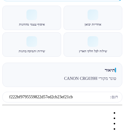
אחריות יבואן
איסוף עצמי מהחנות
שילוח לכל חלקי הארץ
שירות ותמיכה בחנות
תיאור
טונר מקורי CANON CRG039H
דגם:
f222bf9795559822d57ed2cb23ef21cb