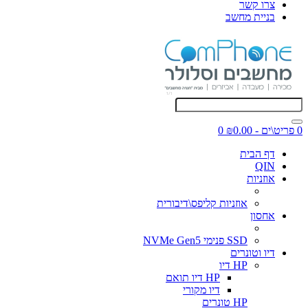
צרו קשר
בניית מחשב
0 פריט\ים - ₪0.00
0
דף הבית
QIN
אוזניות
אוזניות קליפס\דיבורית
אחסון
SSD פנימי NVMe Gen5
דיו וטונרים
HP דיו
HP דיו תואם
דיו מקורי
HP טונרים