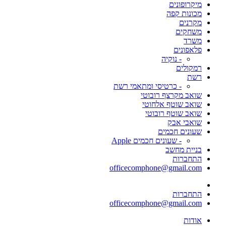
מיקרופונים
מכונות קפה
מקרנים
משחקים
משרד
פלאפונים
- נוקיה
רמקולים
רשת
- כרטיסי ומתאמי רשת
שואב מקרצף רובוטי
שואב שוטף אלחוטי
שואב שוטף רובוטי
שואבי אבק
שעונים חכמים
- שעונים חכמים Apple
בניית מחשב
התחברות
officecomphone@gmail.com
התחברות
officecomphone@gmail.com
אודות