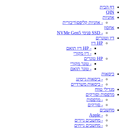
דף הבית
QIN
אוזניות
- אוזניות קליפס\דיבורית
אחסון
- SSD פנימי NVMe Gen5
דיו וטונרים
HP דיו
- HP דיו תואם
- דיו מקורי
HP טונרים
- טונר מקורי
- טונר תואם
כיסאות
- כיסאות גיימינג
- כיסאות משרדיים
מגדילי טווח
מדפסות וסורקים
- מדפסות
- סורקים
מחשבים
- Apple
- מחשבים ניידים
- מחשבים נייחים