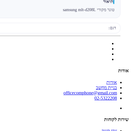
תיאור
טונר מקורי samsung mlt-d208L
דגם:
אודות
אודות
בניית מחשב
officecomphone@gmail.com
02-5322208
שירות לקוחות
צרו קשר