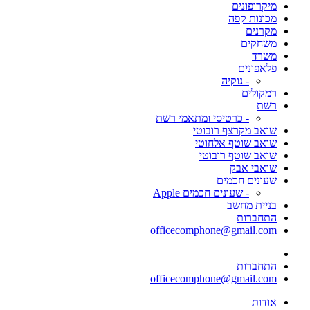
מיקרופונים
מכונות קפה
מקרנים
משחקים
משרד
פלאפונים
- נוקיה
רמקולים
רשת
- כרטיסי ומתאמי רשת
שואב מקרצף רובוטי
שואב שוטף אלחוטי
שואב שוטף רובוטי
שואבי אבק
שעונים חכמים
- שעונים חכמים Apple
בניית מחשב
התחברות
officecomphone@gmail.com
התחברות
officecomphone@gmail.com
אודות