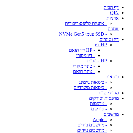
דף הבית
QIN
אוזניות
- אוזניות קליפס\דיבורית
אחסון
- SSD פנימי NVMe Gen5
דיו וטונרים
HP דיו
- HP דיו תואם
- דיו מקורי
HP טונרים
- טונר מקורי
- טונר תואם
כיסאות
- כיסאות גיימינג
- כיסאות משרדיים
מגדילי טווח
מדפסות וסורקים
- מדפסות
- סורקים
מחשבים
- Apple
- מחשבים ניידים
- מחשבים נייחים