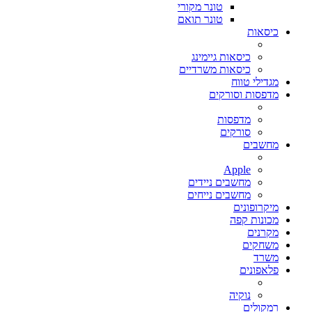
טונר מקורי
טונר תואם
כיסאות
כיסאות גיימינג
כיסאות משרדיים
מגדילי טווח
מדפסות וסורקים
מדפסות
סורקים
מחשבים
Apple
מחשבים ניידים
מחשבים נייחים
מיקרופונים
מכונות קפה
מקרנים
משחקים
משרד
פלאפונים
נוקיה
רמקולים