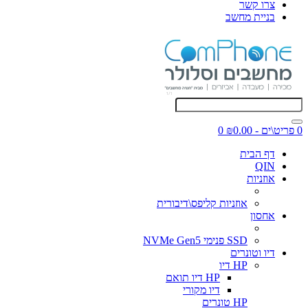
צרו קשר
בניית מחשב
0 פריט\ים - ₪0.00
0
דף הבית
QIN
אוזניות
אוזניות קליפס\דיבורית
אחסון
SSD פנימי NVMe Gen5
דיו וטונרים
HP דיו
HP דיו תואם
דיו מקורי
HP טונרים