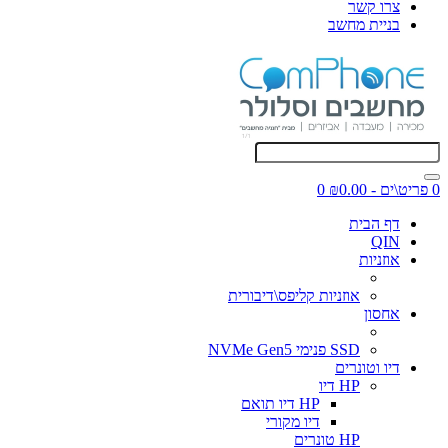
צרו קשר
בניית מחשב
0 פריט\ים - ₪0.00
0
דף הבית
QIN
אוזניות
אוזניות קליפס\דיבורית
אחסון
SSD פנימי NVMe Gen5
דיו וטונרים
HP דיו
HP דיו תואם
דיו מקורי
HP טונרים