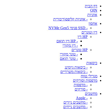
דף הבית
QIN
אוזניות
- אוזניות קליפס\דיבורית
אחסון
- SSD פנימי NVMe Gen5
דיו וטונרים
HP דיו
- HP דיו תואם
- דיו מקורי
HP טונרים
- טונר מקורי
- טונר תואם
כיסאות
- כיסאות גיימינג
- כיסאות משרדיים
מגדילי טווח
מדפסות וסורקים
- מדפסות
- סורקים
מחשבים
- Apple
- מחשבים ניידים
- מחשבים נייחים