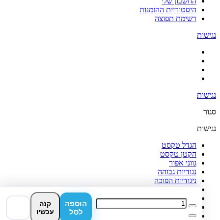
החשבון שלי
היסטוריית ההזמנות
רשימת תפוצה
נגישות
נגישות
סגור
נגישות
הגדל טקסט
הקטן טקסט
גווני אפור
נגודיות גבוהה
ניגודיות הפוכה
רקע בהיר
הדגשת קישורים
הוספה
קנה
פונט קריא
לסל
עכשיו
איפוס