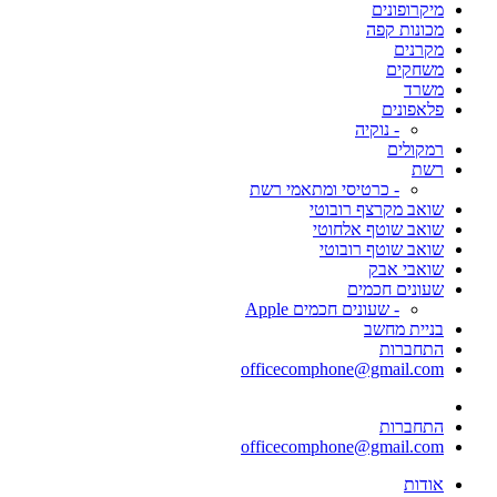
מיקרופונים
מכונות קפה
מקרנים
משחקים
משרד
פלאפונים
- נוקיה
רמקולים
רשת
- כרטיסי ומתאמי רשת
שואב מקרצף רובוטי
שואב שוטף אלחוטי
שואב שוטף רובוטי
שואבי אבק
שעונים חכמים
- שעונים חכמים Apple
בניית מחשב
התחברות
officecomphone@gmail.com
התחברות
officecomphone@gmail.com
אודות