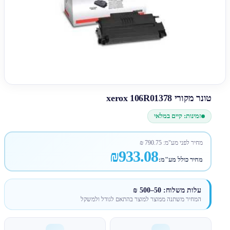
טונר מקורי xerox 106R01378
זמינות: קיים במלאי
מחיר לפני מע"מ:
790.75
₪
₪933.08
מחיר כולל מע"מ:
עלות משלוח: 50–500 ₪
המחיר משתנה ממוצר למוצר בהתאם לגודל ולמשקל