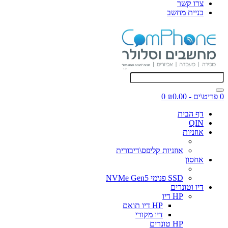
צרו קשר
בניית מחשב
0 פריט\ים - ₪0.00
0
דף הבית
QIN
אוזניות
אוזניות קליפס\דיבורית
אחסון
SSD פנימי NVMe Gen5
דיו וטונרים
HP דיו
HP דיו תואם
דיו מקורי
HP טונרים