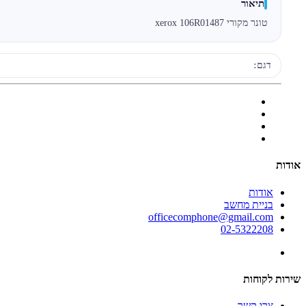
תיאור
טונר מקורי xerox 106R01487
דגם:
אודות
אודות
בניית מחשב
officecomphone@gmail.com
02-5322208
שירות לקוחות
צרו קשר