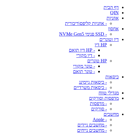
דף הבית
QIN
אוזניות
- אוזניות קליפס\דיבורית
אחסון
- SSD פנימי NVMe Gen5
דיו וטונרים
HP דיו
- HP דיו תואם
- דיו מקורי
HP טונרים
- טונר מקורי
- טונר תואם
כיסאות
- כיסאות גיימינג
- כיסאות משרדיים
מגדילי טווח
מדפסות וסורקים
- מדפסות
- סורקים
מחשבים
- Apple
- מחשבים ניידים
- מחשבים נייחים