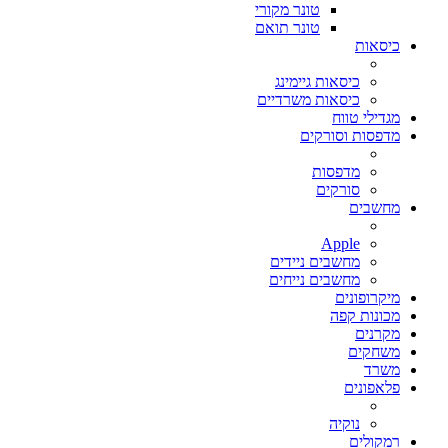
טונר מקורי
טונר תואם
כיסאות
כיסאות גיימינג
כיסאות משרדיים
מגדילי טווח
מדפסות וסורקים
מדפסות
סורקים
מחשבים
Apple
מחשבים ניידים
מחשבים נייחים
מיקרופונים
מכונות קפה
מקרנים
משחקים
משרד
פלאפונים
נוקיה
רמקולים