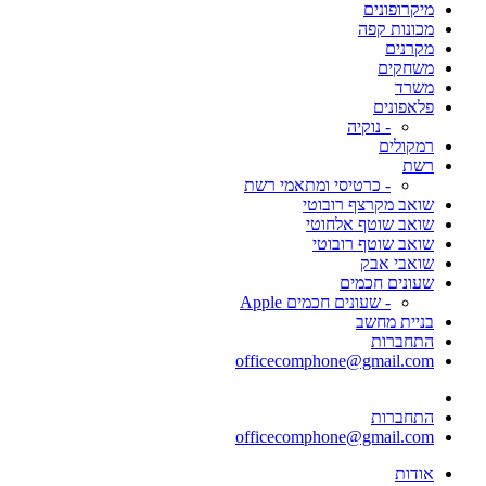
מיקרופונים
מכונות קפה
מקרנים
משחקים
משרד
פלאפונים
- נוקיה
רמקולים
רשת
- כרטיסי ומתאמי רשת
שואב מקרצף רובוטי
שואב שוטף אלחוטי
שואב שוטף רובוטי
שואבי אבק
שעונים חכמים
- שעונים חכמים Apple
בניית מחשב
התחברות
officecomphone@gmail.com
התחברות
officecomphone@gmail.com
אודות