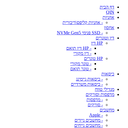
דף הבית
QIN
אוזניות
- אוזניות קליפס\דיבורית
אחסון
- SSD פנימי NVMe Gen5
דיו וטונרים
HP דיו
- HP דיו תואם
- דיו מקורי
HP טונרים
- טונר מקורי
- טונר תואם
כיסאות
- כיסאות גיימינג
- כיסאות משרדיים
מגדילי טווח
מדפסות וסורקים
- מדפסות
- סורקים
מחשבים
- Apple
- מחשבים ניידים
- מחשבים נייחים