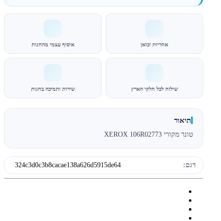
אחריות יבואן
איסוף עצמי מהחנות
שילוח לכל חלקי הארץ
שירות ותמיכה בחנות
תיאור
טונר מקורי XEROX 106R02773
דגם:
324c3d0c3b8cacae138a626d5915de64