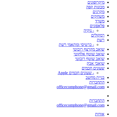
מיקרופונים
מכונות קפה
מקרנים
משחקים
משרד
פלאפונים
- נוקיה
רמקולים
רשת
- כרטיסי ומתאמי רשת
שואב מקרצף רובוטי
שואב שוטף אלחוטי
שואב שוטף רובוטי
שואבי אבק
שעונים חכמים
- שעונים חכמים Apple
בניית מחשב
התחברות
officecomphone@gmail.com
התחברות
officecomphone@gmail.com
אודות