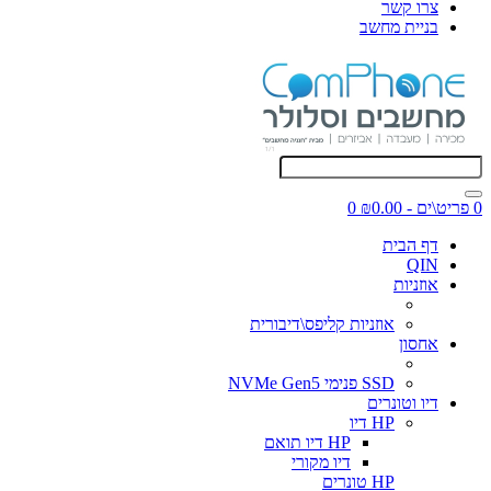
צרו קשר
בניית מחשב
0 פריט\ים - ₪0.00
0
דף הבית
QIN
אוזניות
אוזניות קליפס\דיבורית
אחסון
SSD פנימי NVMe Gen5
דיו וטונרים
HP דיו
HP דיו תואם
דיו מקורי
HP טונרים