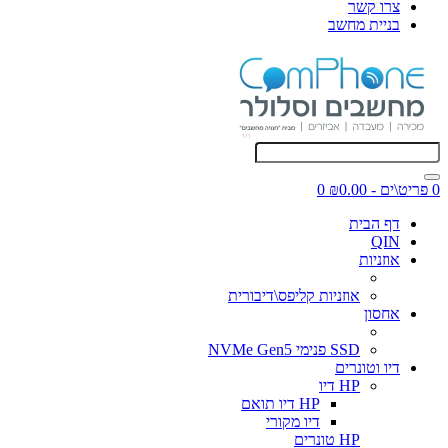
צרו קשר
בניית מחשב
0 פריט\ים - ₪0.00
0
דף הבית
QIN
אוזניות
אוזניות קליפס\דיבורית
אחסון
SSD פנימי NVMe Gen5
דיו וטונרים
HP דיו
HP דיו תואם
דיו מקורי
HP טונרים