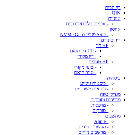
דף הבית
QIN
אוזניות
- אוזניות קליפס\דיבורית
אחסון
- SSD פנימי NVMe Gen5
דיו וטונרים
HP דיו
- HP דיו תואם
- דיו מקורי
HP טונרים
- טונר מקורי
- טונר תואם
כיסאות
- כיסאות גיימינג
- כיסאות משרדיים
מגדילי טווח
מדפסות וסורקים
- מדפסות
- סורקים
מחשבים
- Apple
- מחשבים ניידים
- מחשבים נייחים