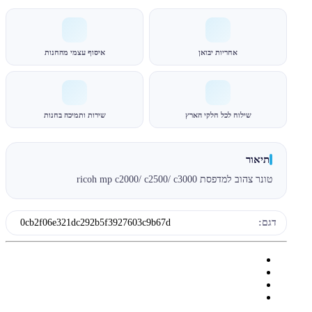
אחריות יבואן
איסוף עצמי מהחנות
שילוח לכל חלקי הארץ
שירות ותמיכה בחנות
תיאור
טונר צהוב למדפסת ricoh mp c2000/ c2500/ c3000
דגם:
0cb2f06e321dc292b5f3927603c9b67d