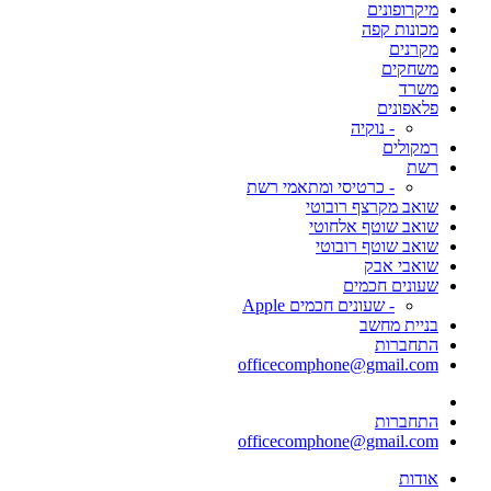
מיקרופונים
מכונות קפה
מקרנים
משחקים
משרד
פלאפונים
- נוקיה
רמקולים
רשת
- כרטיסי ומתאמי רשת
שואב מקרצף רובוטי
שואב שוטף אלחוטי
שואב שוטף רובוטי
שואבי אבק
שעונים חכמים
- שעונים חכמים Apple
בניית מחשב
התחברות
officecomphone@gmail.com
התחברות
officecomphone@gmail.com
אודות