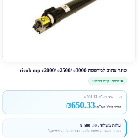
טונר צהוב למדפסת ricoh mp c2000/ c2500/ c3000
זמינות: קיים במלאי
מחיר לפני מע"מ:
551.13
₪
₪650.33
מחיר כולל מע"מ:
עלות משלוח: 50–500 ₪
המחיר משתנה ממוצר למוצר בהתאם לגודל ולמשקל