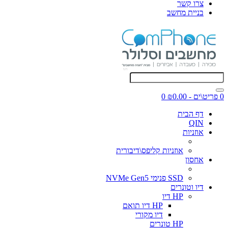
צרו קשר
בניית מחשב
0 פריט\ים - ₪0.00
0
דף הבית
QIN
אוזניות
אוזניות קליפס\דיבורית
אחסון
SSD פנימי NVMe Gen5
דיו וטונרים
HP דיו
HP דיו תואם
דיו מקורי
HP טונרים