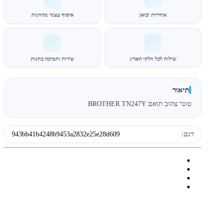
אחריות יבואן
איסוף עצמי מהחנות
שילוח לכל חלקי הארץ
שירות ותמיכה בחנות
תיאור
טונר צהוב תואם BROTHER TN247Y
דגם:
943bb41b4248b9453a2832e25e28d609