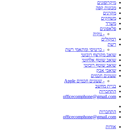
מיקרופונים
מכונות קפה
מקרנים
משחקים
משרד
פלאפונים
- נוקיה
רמקולים
רשת
- כרטיסי ומתאמי רשת
שואב מקרצף רובוטי
שואב שוטף אלחוטי
שואב שוטף רובוטי
שואבי אבק
שעונים חכמים
- שעונים חכמים Apple
בניית מחשב
התחברות
officecomphone@gmail.com
התחברות
officecomphone@gmail.com
אודות