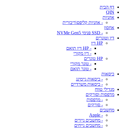
דף הבית
QIN
אוזניות
- אוזניות קליפס\דיבורית
אחסון
- SSD פנימי NVMe Gen5
דיו וטונרים
HP דיו
- HP דיו תואם
- דיו מקורי
HP טונרים
- טונר מקורי
- טונר תואם
כיסאות
- כיסאות גיימינג
- כיסאות משרדיים
מגדילי טווח
מדפסות וסורקים
- מדפסות
- סורקים
מחשבים
- Apple
- מחשבים ניידים
- מחשבים נייחים