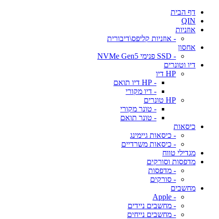
דף הבית
QIN
אוזניות
- אוזניות קליפס\דיבורית
אחסון
- SSD פנימי NVMe Gen5
דיו וטונרים
HP דיו
- HP דיו תואם
- דיו מקורי
HP טונרים
- טונר מקורי
- טונר תואם
כיסאות
- כיסאות גיימינג
- כיסאות משרדיים
מגדילי טווח
מדפסות וסורקים
- מדפסות
- סורקים
מחשבים
- Apple
- מחשבים ניידים
- מחשבים נייחים