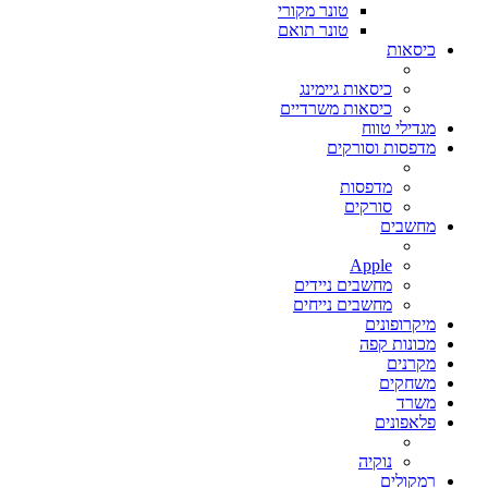
טונר מקורי
טונר תואם
כיסאות
כיסאות גיימינג
כיסאות משרדיים
מגדילי טווח
מדפסות וסורקים
מדפסות
סורקים
מחשבים
Apple
מחשבים ניידים
מחשבים נייחים
מיקרופונים
מכונות קפה
מקרנים
משחקים
משרד
פלאפונים
נוקיה
רמקולים