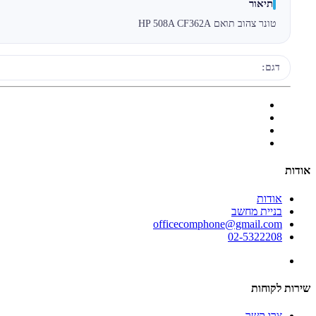
תיאור
טונר צהוב תואם HP 508A CF362A
דגם:
אודות
אודות
בניית מחשב
officecomphone@gmail.com
02-5322208
שירות לקוחות
צרו קשר