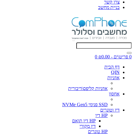
צרו קשר
בניית מחשב
0 פריט\ים - ₪0.00
0
דף הבית
QIN
אוזניות
אוזניות קליפס\דיבורית
אחסון
SSD פנימי NVMe Gen5
דיו וטונרים
HP דיו
HP דיו תואם
דיו מקורי
HP טונרים