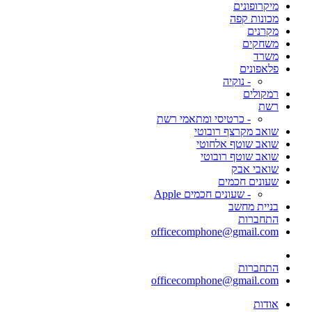
מיקרופונים
מכונות קפה
מקרנים
משחקים
משרד
פלאפונים
- נוקיה
רמקולים
רשת
- כרטיסי ומתאמי רשת
שואב מקרצף רובוטי
שואב שוטף אלחוטי
שואב שוטף רובוטי
שואבי אבק
שעונים חכמים
- שעונים חכמים Apple
בניית מחשב
התחברות
officecomphone@gmail.com
התחברות
officecomphone@gmail.com
אודות