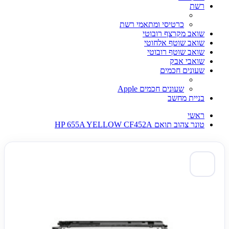
רשת
כרטיסי ומתאמי רשת
שואב מקרצף רובוטי
שואב שוטף אלחוטי
שואב שוטף רובוטי
שואבי אבק
שעונים חכמים
שעונים חכמים Apple
בניית מחשב
ראשי
טונר צהוב תואם HP 655A YELLOW CF452A