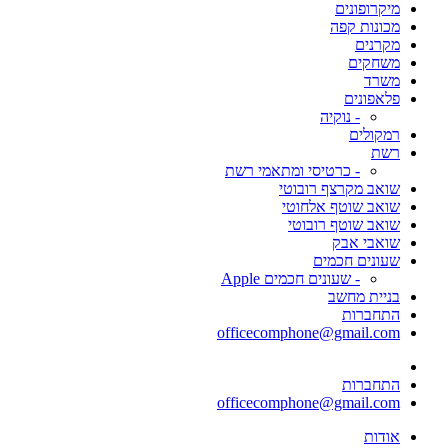
מיקרופונים
מכונות קפה
מקרנים
משחקים
משרד
פלאפונים
- נוקיה
רמקולים
רשת
- כרטיסי ומתאמי רשת
שואב מקרצף רובוטי
שואב שוטף אלחוטי
שואב שוטף רובוטי
שואבי אבק
שעונים חכמים
- שעונים חכמים Apple
בניית מחשב
התחברות
officecomphone@gmail.com
התחברות
officecomphone@gmail.com
אודות