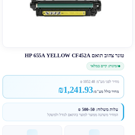
טונר צהוב תואם HP 655A YELLOW CF452A
זמינות: קיים במלאי
מחיר לפני מע"מ:
1052.48
₪
₪1,241.93
מחיר כולל מע"מ:
עלות משלוח: 50–500 ₪
המחיר משתנה ממוצר למוצר בהתאם לגודל ולמשקל