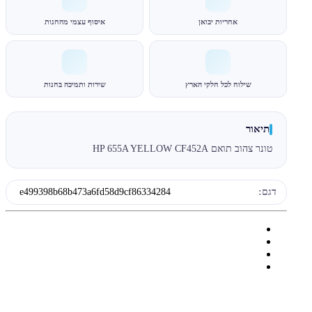
אחריות יבואן
איסוף עצמי מהחנות
שילוח לכל חלקי הארץ
שירות ותמיכה בחנות
תיאור
טונר צהוב תואם HP 655A YELLOW CF452A
דגם:
e499398b68b473a6fd58d9cf86334284