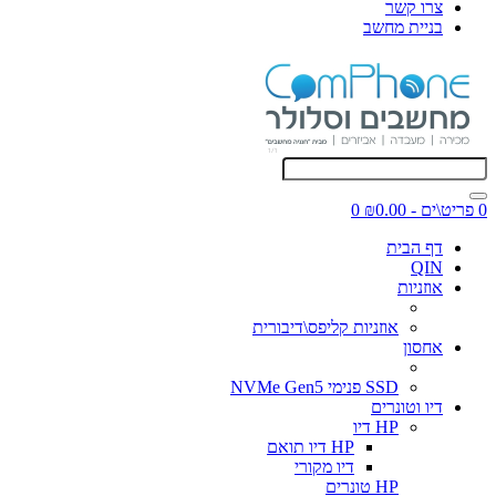
צרו קשר
בניית מחשב
0 פריט\ים - ₪0.00
0
דף הבית
QIN
אוזניות
אוזניות קליפס\דיבורית
אחסון
SSD פנימי NVMe Gen5
דיו וטונרים
HP דיו
HP דיו תואם
דיו מקורי
HP טונרים