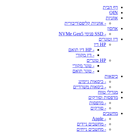
דף הבית
QIN
אוזניות
- אוזניות קליפס\דיבורית
אחסון
- SSD פנימי NVMe Gen5
דיו וטונרים
HP דיו
- HP דיו תואם
- דיו מקורי
HP טונרים
- טונר מקורי
- טונר תואם
כיסאות
- כיסאות גיימינג
- כיסאות משרדיים
מגדילי טווח
מדפסות וסורקים
- מדפסות
- סורקים
מחשבים
- Apple
- מחשבים ניידים
- מחשבים נייחים