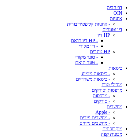
דף הבית
QIN
אוזניות
- אוזניות קליפס\דיבורית
דיו וטונרים
HP דיו
- HP דיו תואם
- דיו מקורי
HP טונרים
- טונר מקורי
- טונר תואם
כיסאות
- כיסאות גיימינג
- כיסאות משרדיים
מגדילי טווח
מדפסות וסורקים
- מדפסות
- סורקים
מחשבים
- Apple
- מחשבים ניידים
- מחשבים נייחים
מיקרופונים
מכונות קפה