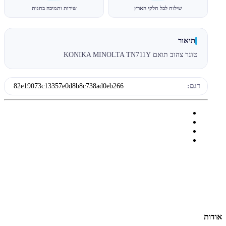
שילוח לכל חלקי הארץ
שירות ותמיכה בחנות
תיאור
טונר צהוב תואם KONIKA MINOLTA TN711Y
דגם:
82e19073c13357e0d8b8c738ad0eb266
אודות