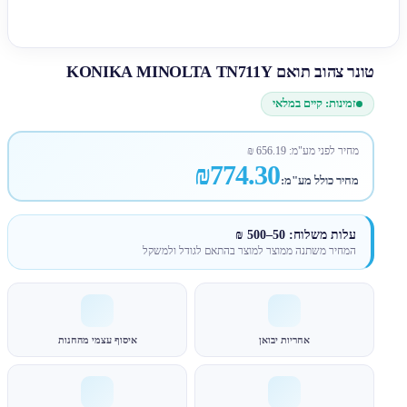
טונר צהוב תואם KONIKA MINOLTA TN711Y
זמינות: קיים במלאי
מחיר לפני מע"מ:
656.19
₪
₪774.30
מחיר כולל מע"מ:
עלות משלוח: 50–500 ₪
המחיר משתנה ממוצר למוצר בהתאם לגודל ולמשקל
אחריות יבואן
איסוף עצמי מהחנות