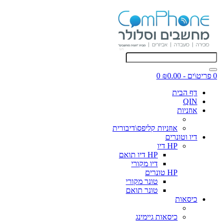
0 פריט\ים - ₪0.00
0
דף הבית
QIN
אוזניות
אוזניות קליפס\דיבורית
דיו וטונרים
HP דיו
HP דיו תואם
דיו מקורי
HP טונרים
טונר מקורי
טונר תואם
כיסאות
כיסאות גיימינג