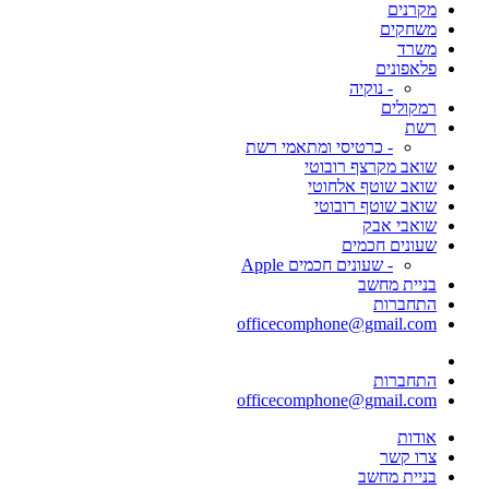
מקרנים
משחקים
משרד
פלאפונים
- נוקיה
רמקולים
רשת
- כרטיסי ומתאמי רשת
שואב מקרצף רובוטי
שואב שוטף אלחוטי
שואב שוטף רובוטי
שואבי אבק
שעונים חכמים
- שעונים חכמים Apple
בניית מחשב
התחברות
officecomphone@gmail.com
התחברות
officecomphone@gmail.com
אודות
צרו קשר
בניית מחשב