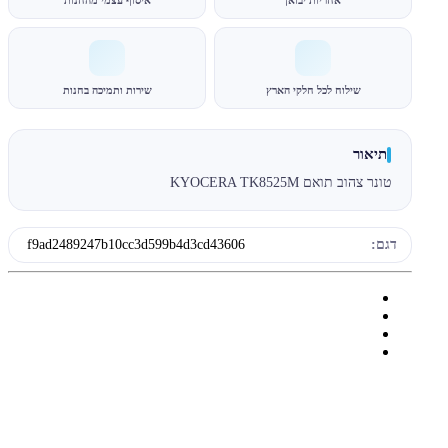
אחריות יבואן
איסוף עצמי מהחנות
שילוח לכל חלקי הארץ
שירות ותמיכה בחנות
תיאור
טונר צהוב תואם KYOCERA TK8525M
דגם:
f9ad2489247b10cc3d599b4d3cd43606