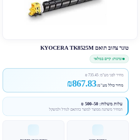
טונר צהוב תואם KYOCERA TK8525M
זמינות: קיים במלאי
מחיר לפני מע"מ:
735.45
₪
₪867.83
מחיר כולל מע"מ:
עלות משלוח: 50–500 ₪
המחיר משתנה ממוצר למוצר בהתאם לגודל ולמשקל