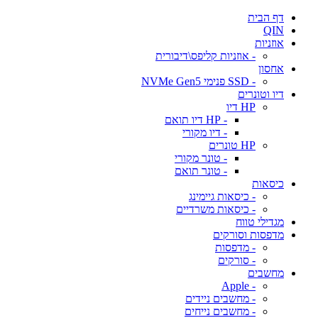
דף הבית
QIN
אוזניות
- אוזניות קליפס\דיבורית
אחסון
- SSD פנימי NVMe Gen5
דיו וטונרים
HP דיו
- HP דיו תואם
- דיו מקורי
HP טונרים
- טונר מקורי
- טונר תואם
כיסאות
- כיסאות גיימינג
- כיסאות משרדיים
מגדילי טווח
מדפסות וסורקים
- מדפסות
- סורקים
מחשבים
- Apple
- מחשבים ניידים
- מחשבים נייחים