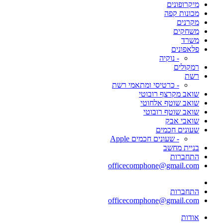
מיקרופונים
מכונות קפה
מקרנים
משחקים
משרד
פלאפונים
- נוקיה
רמקולים
רשת
- כרטיסי ומתאמי רשת
שואב מקרצף רובוטי
שואב שוטף אלחוטי
שואב שוטף רובוטי
שואבי אבק
שעונים חכמים
- שעונים חכמים Apple
בניית מחשב
התחברות
officecomphone@gmail.com
התחברות
officecomphone@gmail.com
אודות