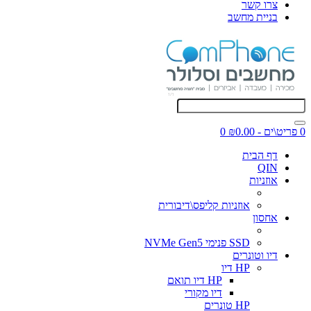
צרו קשר
בניית מחשב
0 פריט\ים - ₪0.00
0
דף הבית
QIN
אוזניות
אוזניות קליפס\דיבורית
אחסון
SSD פנימי NVMe Gen5
דיו וטונרים
HP דיו
HP דיו תואם
דיו מקורי
HP טונרים