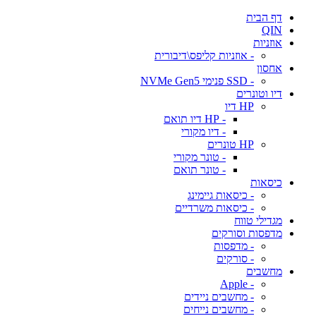
דף הבית
QIN
אוזניות
- אוזניות קליפס\דיבורית
אחסון
- SSD פנימי NVMe Gen5
דיו וטונרים
HP דיו
- HP דיו תואם
- דיו מקורי
HP טונרים
- טונר מקורי
- טונר תואם
כיסאות
- כיסאות גיימינג
- כיסאות משרדיים
מגדילי טווח
מדפסות וסורקים
- מדפסות
- סורקים
מחשבים
- Apple
- מחשבים ניידים
- מחשבים נייחים