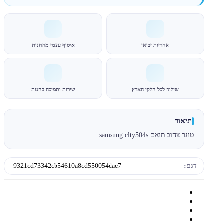
אחריות יבואן
איסוף עצמי מהחנות
שילוח לכל חלקי הארץ
שירות ותמיכה בחנות
תיאור
טונר צהוב תואם samsung clty504s
דגם:
9321cd73342cb54610a8cd550054dae7