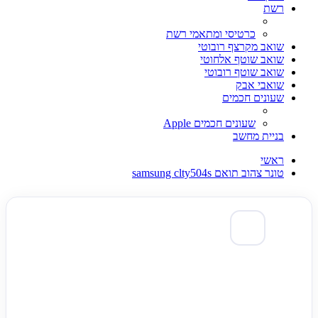
רשת
כרטיסי ומתאמי רשת
שואב מקרצף רובוטי
שואב שוטף אלחוטי
שואב שוטף רובוטי
שואבי אבק
שעונים חכמים
שעונים חכמים Apple
בניית מחשב
ראשי
טונר צהוב תואם samsung clty504s