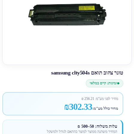
טונר צהוב תואם samsung clty504s
זמינות: קיים במלאי
מחיר לפני מע"מ:
256.21
₪
₪302.33
מחיר כולל מע"מ:
עלות משלוח: 50–500 ₪
המחיר משתנה ממוצר למוצר בהתאם לגודל ולמשקל