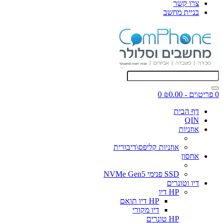
צרו קשר
בניית מחשב
0 פריט\ים - ₪0.00
0
דף הבית
QIN
אוזניות
אוזניות קליפס\דיבורית
אחסון
SSD פנימי NVMe Gen5
דיו וטונרים
HP דיו
HP דיו תואם
דיו מקורי
HP טונרים