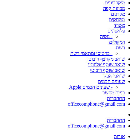
מיקרופונים
מכונות קפה
מקרנים
משחקים
משרד
פלאפונים
- נוקיה
רמקולים
רשת
- כרטיסי ומתאמי רשת
שואב מקרצף רובוטי
שואב שוטף אלחוטי
שואב שוטף רובוטי
שואבי אבק
שעונים חכמים
- שעונים חכמים Apple
בניית מחשב
התחברות
officecomphone@gmail.com
התחברות
officecomphone@gmail.com
אודות