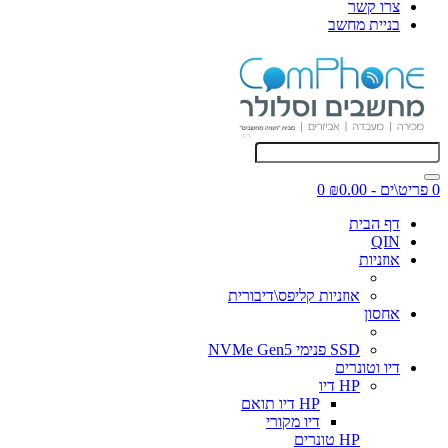
צרו קשר
בניית מחשב
0 פריט\ים - ₪0.00
0
דף הבית
QIN
אוזניות
אוזניות קליפס\דיבורית
אחסון
SSD פנימי NVMe Gen5
דיו וטונרים
HP דיו
HP דיו תואם
דיו מקורי
HP טונרים