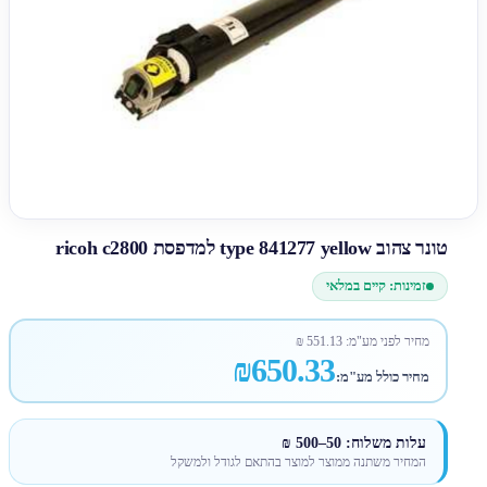
טונר צהוב type 841277 yellow למדפסת ricoh c2800
זמינות: קיים במלאי
מחיר לפני מע"מ:
551.13
₪
₪650.33
מחיר כולל מע"מ:
עלות משלוח: 50–500 ₪
המחיר משתנה ממוצר למוצר בהתאם לגודל ולמשקל