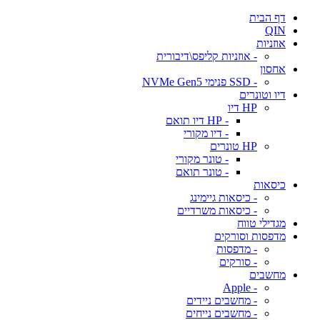
דף הבית
QIN
אוזניות
- אוזניות קליפס\דיבורית
אחסון
- SSD פנימי NVMe Gen5
דיו וטונרים
HP דיו
- HP דיו תואם
- דיו מקורי
HP טונרים
- טונר מקורי
- טונר תואם
כיסאות
- כיסאות גיימינג
- כיסאות משרדיים
מגדילי טווח
מדפסות וסורקים
- מדפסות
- סורקים
מחשבים
- Apple
- מחשבים ניידים
- מחשבים נייחים