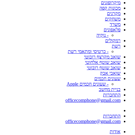
מיקרופונים
מכונות קפה
מקרנים
משחקים
משרד
פלאפונים
- נוקיה
רמקולים
רשת
- כרטיסי ומתאמי רשת
שואב מקרצף רובוטי
שואב שוטף אלחוטי
שואב שוטף רובוטי
שואבי אבק
שעונים חכמים
- שעונים חכמים Apple
בניית מחשב
התחברות
officecomphone@gmail.com
התחברות
officecomphone@gmail.com
אודות