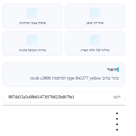
אחריות יבואן
איסוף עצמי מהחנות
שילוח לכל חלקי הארץ
שירות ותמיכה בחנות
תיאור
טונר צהוב type 841277 yellow למדפסת ricoh c2800
דגם:
887dd15a5c68b61473ff7b822bdb79e1