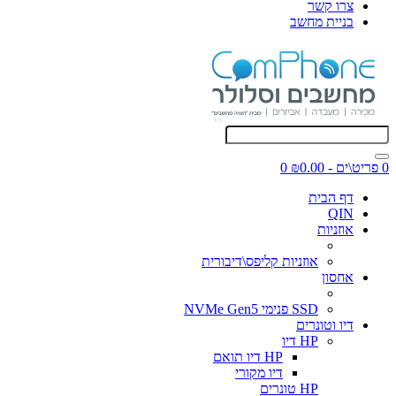
צרו קשר
בניית מחשב
0 פריט\ים - ₪0.00
0
דף הבית
QIN
אוזניות
אוזניות קליפס\דיבורית
אחסון
SSD פנימי NVMe Gen5
דיו וטונרים
HP דיו
HP דיו תואם
דיו מקורי
HP טונרים