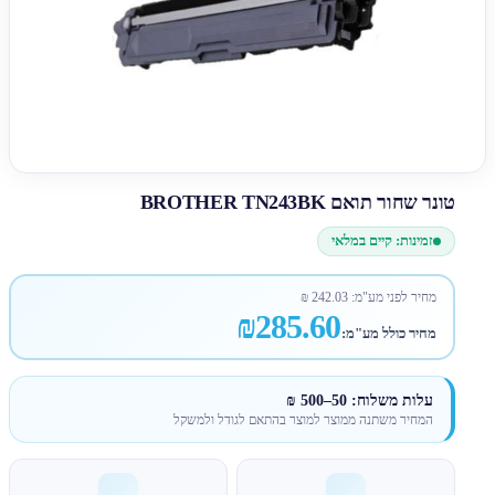
טונר שחור תואם BROTHER TN243BK
זמינות: קיים במלאי
מחיר לפני מע"מ:
242.03
₪
₪285.60
מחיר כולל מע"מ:
עלות משלוח: 50–500 ₪
המחיר משתנה ממוצר למוצר בהתאם לגודל ולמשקל