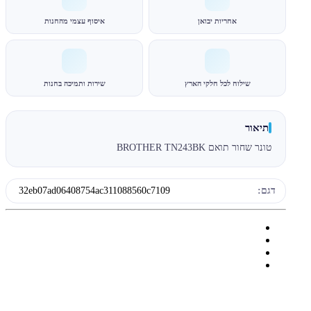
אחריות יבואן
איסוף עצמי מהחנות
שילוח לכל חלקי הארץ
שירות ותמיכה בחנות
תיאור
טונר שחור תואם BROTHER TN243BK
דגם:
32eb07ad06408754ac311088560c7109