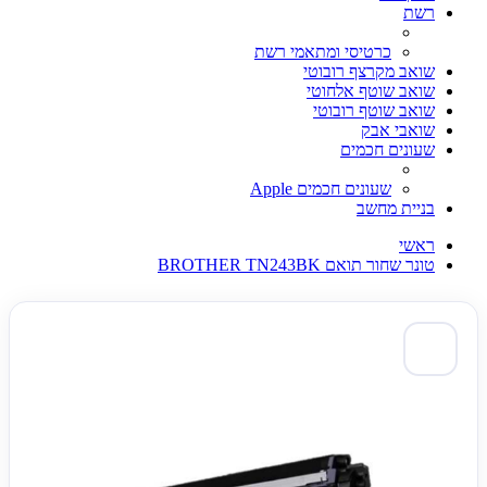
רשת
כרטיסי ומתאמי רשת
שואב מקרצף רובוטי
שואב שוטף אלחוטי
שואב שוטף רובוטי
שואבי אבק
שעונים חכמים
שעונים חכמים Apple
בניית מחשב
ראשי
טונר שחור תואם BROTHER TN243BK