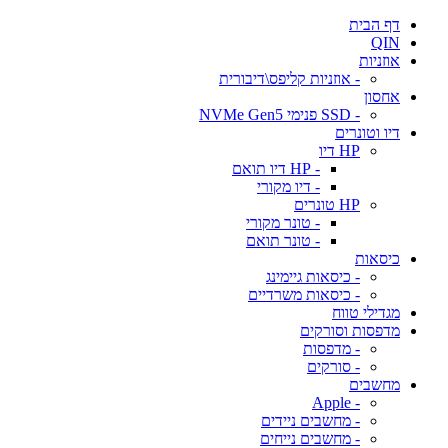
דף הבית
QIN
אוזניות
- אוזניות קליפס\דיבורית
אחסון
- SSD פנימי NVMe Gen5
דיו וטונרים
HP דיו
- HP דיו תואם
- דיו מקורי
HP טונרים
- טונר מקורי
- טונר תואם
כיסאות
- כיסאות גיימינג
- כיסאות משרדיים
מגדילי טווח
מדפסות וסורקים
- מדפסות
- סורקים
מחשבים
- Apple
- מחשבים ניידים
- מחשבים נייחים