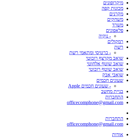
מיקרופונים
מכונות קפה
מקרנים
משחקים
משרד
פלאפונים
- נוקיה
רמקולים
רשת
- כרטיסי ומתאמי רשת
שואב מקרצף רובוטי
שואב שוטף אלחוטי
שואב שוטף רובוטי
שואבי אבק
שעונים חכמים
- שעונים חכמים Apple
בניית מחשב
התחברות
officecomphone@gmail.com
התחברות
officecomphone@gmail.com
אודות