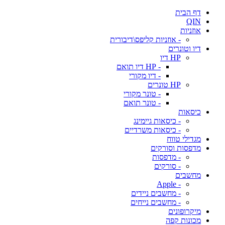
דף הבית
QIN
אוזניות
- אוזניות קליפס\דיבורית
דיו וטונרים
HP דיו
- HP דיו תואם
- דיו מקורי
HP טונרים
- טונר מקורי
- טונר תואם
כיסאות
- כיסאות גיימינג
- כיסאות משרדיים
מגדילי טווח
מדפסות וסורקים
- מדפסות
- סורקים
מחשבים
- Apple
- מחשבים ניידים
- מחשבים נייחים
מיקרופונים
מכונות קפה