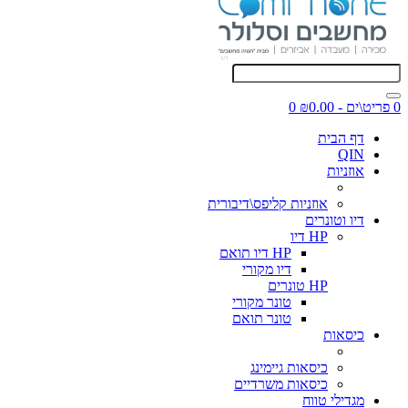
0 פריט\ים - ₪0.00
0
דף הבית
QIN
אוזניות
אוזניות קליפס\דיבורית
דיו וטונרים
HP דיו
HP דיו תואם
דיו מקורי
HP טונרים
טונר מקורי
טונר תואם
כיסאות
כיסאות גיימינג
כיסאות משרדיים
מגדילי טווח