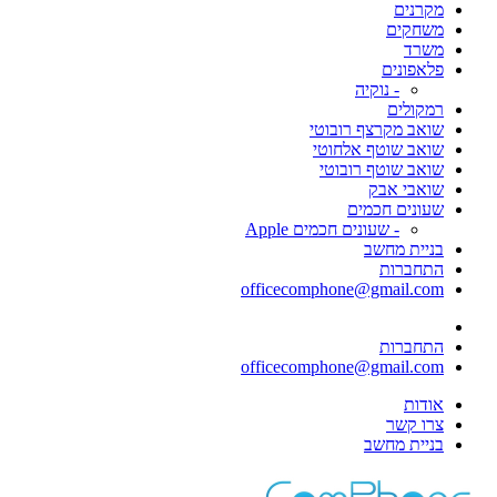
מקרנים
משחקים
משרד
פלאפונים
- נוקיה
רמקולים
שואב מקרצף רובוטי
שואב שוטף אלחוטי
שואב שוטף רובוטי
שואבי אבק
שעונים חכמים
- שעונים חכמים Apple
בניית מחשב
התחברות
officecomphone@gmail.com
התחברות
officecomphone@gmail.com
אודות
צרו קשר
בניית מחשב