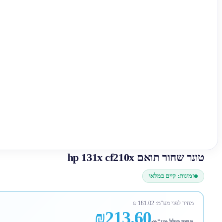
טונר שחור תואם hp 131x cf210x
זמינות: קיים במלאי
מחיר לפני מע"מ:
181.02
₪
₪213.60
מחיר כולל מע"מ: