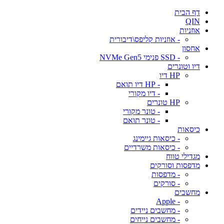
דף הבית
QIN
אוזניות
- אוזניות קליפס\דיבורית
אחסון
- SSD פנימי NVMe Gen5
דיו וטונרים
HP דיו
- HP דיו תואם
- דיו מקורי
HP טונרים
- טונר מקורי
- טונר תואם
כיסאות
- כיסאות גיימינג
- כיסאות משרדיים
מגדילי טווח
מדפסות וסורקים
- מדפסות
- סורקים
מחשבים
- Apple
- מחשבים ניידים
- מחשבים נייחים