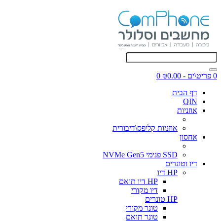
0 פריט\ים - ₪0.00
0
דף הבית
QIN
אוזניות
אוזניות קליפס\דיבורית
אחסון
SSD פנימי NVMe Gen5
דיו וטונרים
HP דיו
HP דיו תואם
דיו מקורי
HP טונרים
טונר מקורי
טונר תואם