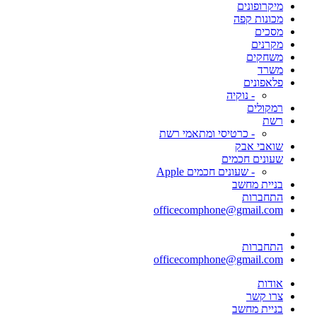
מיקרופונים
מכונות קפה
מסכים
מקרנים
משחקים
משרד
פלאפונים
- נוקיה
רמקולים
רשת
- כרטיסי ומתאמי רשת
שואבי אבק
שעונים חכמים
- שעונים חכמים Apple
בניית מחשב
התחברות
officecomphone@gmail.com
התחברות
officecomphone@gmail.com
אודות
צרו קשר
בניית מחשב