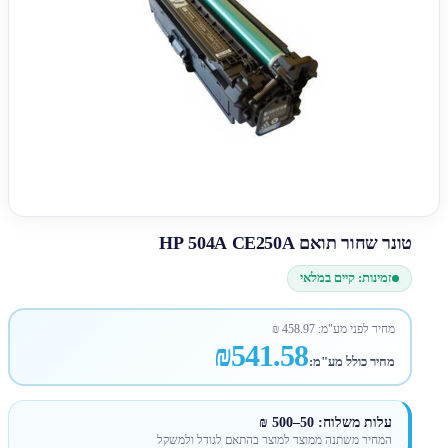
טונר שחור תואם HP 504A CE250A
זמינות: קיים במלאי
מחיר לפני מע"מ:
458.97
₪
₪541.58
מחיר כולל מע"מ:
עלות משלוח: 50–500 ₪
המחיר משתנה ממוצר למוצר בהתאם לגודל ולמשקל