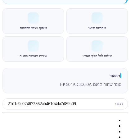
אחריות יבואן
איסוף עצמי מהחנות
שילוח לכל חלקי הארץ
שירות ותמיכה בחנות
תיאור
טונר שחור תואם HP 504A CE250A
דגם:
21d1c9e074672362ab46104da7d89b09