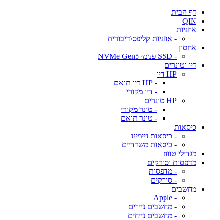
דף הבית
QIN
אוזניות
- אוזניות קליפס\דיבורית
אחסון
- SSD פנימי NVMe Gen5
דיו וטונרים
HP דיו
- HP דיו תואם
- דיו מקורי
HP טונרים
- טונר מקורי
- טונר תואם
כיסאות
- כיסאות גיימינג
- כיסאות משרדיים
מגדילי טווח
מדפסות וסורקים
- מדפסות
- סורקים
מחשבים
- Apple
- מחשבים ניידים
- מחשבים נייחים