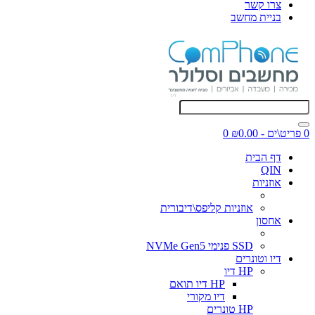
צרו קשר
בניית מחשב
0 פריט\ים - ₪0.00
0
דף הבית
QIN
אוזניות
אוזניות קליפס\דיבורית
אחסון
SSD פנימי NVMe Gen5
דיו וטונרים
HP דיו
HP דיו תואם
דיו מקורי
HP טונרים