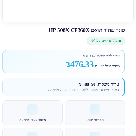
טונר שחור תואם HP 508X CF360X
זמינות: קיים במלאי
מחיר לפני מע"מ:
403.67
₪
₪476.33
מחיר כולל מע"מ:
עלות משלוח: 50–500 ₪
המחיר משתנה ממוצר למוצר בהתאם לגודל ולמשקל
אחריות יבואן
איסוף עצמי מהחנות