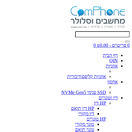
0 פריט\ים - ₪0.00
0
דף הבית
QIN
אוזניות
אוזניות קליפס\דיבורית
אחסון
SSD פנימי NVMe Gen5
דיו וטונרים
HP דיו
HP דיו תואם
דיו מקורי
HP טונרים
טונר מקורי
טונר תואם