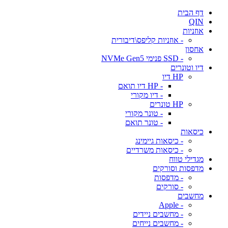
דף הבית
QIN
אוזניות
- אוזניות קליפס\דיבורית
אחסון
- SSD פנימי NVMe Gen5
דיו וטונרים
HP דיו
- HP דיו תואם
- דיו מקורי
HP טונרים
- טונר מקורי
- טונר תואם
כיסאות
- כיסאות גיימינג
- כיסאות משרדיים
מגדילי טווח
מדפסות וסורקים
- מדפסות
- סורקים
מחשבים
- Apple
- מחשבים ניידים
- מחשבים נייחים