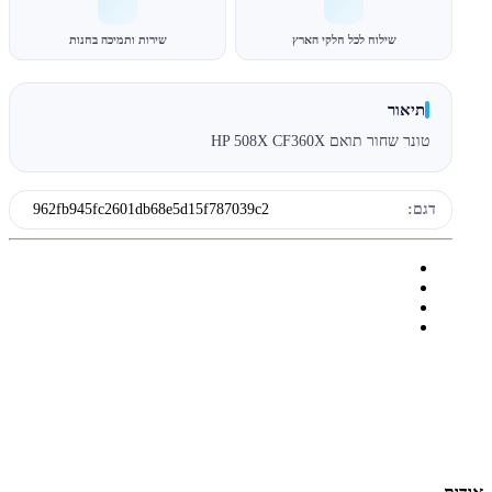
שילוח לכל חלקי הארץ
שירות ותמיכה בחנות
תיאור
טונר שחור תואם HP 508X CF360X
דגם:
962fb945fc2601db68e5d15f787039c2