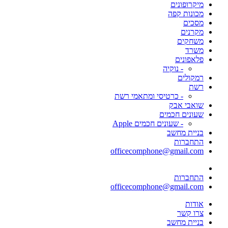
מיקרופונים
מכונות קפה
מסכים
מקרנים
משחקים
משרד
פלאפונים
- נוקיה
רמקולים
רשת
- כרטיסי ומתאמי רשת
שואבי אבק
שעונים חכמים
- שעונים חכמים Apple
בניית מחשב
התחברות
officecomphone@gmail.com
התחברות
officecomphone@gmail.com
אודות
צרו קשר
בניית מחשב