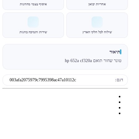
אחריות יבואן
איסוף עצמי מהחנות
שילוח לכל חלקי הארץ
שירות ותמיכה בחנות
תיאור
טונר שחור תואם hp 652a cf320a
דגם:
003afa2075979c7995398ac47a10112c