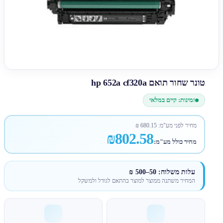
טונר שחור תואם hp 652a cf320a
זמינות: קיים במלאי
מחיר לפני מע"מ:
680.15
₪
₪802.58
מחיר כולל מע"מ:
עלות משלוח: 50–500 ₪
המחיר משתנה ממוצר למוצר בהתאם לגודל ולמשקל