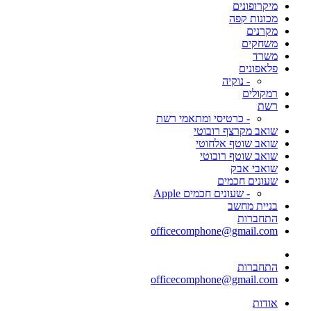
מיקרופונים
מכונות קפה
מקרנים
משחקים
משרד
פלאפונים
- נוקיה
רמקולים
רשת
- כרטיסי ומתאמי רשת
שואב מקרצף רובוטי
שואב שוטף אלחוטי
שואב שוטף רובוטי
שואבי אבק
שעונים חכמים
- שעונים חכמים Apple
בניית מחשב
התחברות
officecomphone@gmail.com
התחברות
officecomphone@gmail.com
אודות