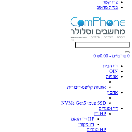
צרו קשר
בניית מחשב
0 פריט\ים - ₪0.00
0
דף הבית
QIN
אוזניות
אוזניות קליפס\דיבורית
אחסון
SSD פנימי NVMe Gen5
דיו וטונרים
HP דיו
HP דיו תואם
דיו מקורי
HP טונרים