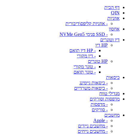
דף הבית
QIN
אוזניות
- אוזניות קליפס\דיבורית
אחסון
- SSD פנימי NVMe Gen5
דיו וטונרים
HP דיו
- HP דיו תואם
- דיו מקורי
HP טונרים
- טונר מקורי
- טונר תואם
כיסאות
- כיסאות גיימינג
- כיסאות משרדיים
מגדילי טווח
מדפסות וסורקים
- מדפסות
- סורקים
מחשבים
- Apple
- מחשבים ניידים
- מחשבים נייחים