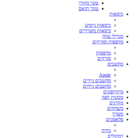
טונר מקורי
טונר תואם
כיסאות
כיסאות גיימינג
כיסאות משרדיים
מגדילי טווח
מדפסות וסורקים
מדפסות
סורקים
מחשבים
Apple
מחשבים ניידים
מחשבים נייחים
מיקרופונים
מכונות קפה
מקרנים
משחקים
משרד
פלאפונים
נוקיה
רמקולים