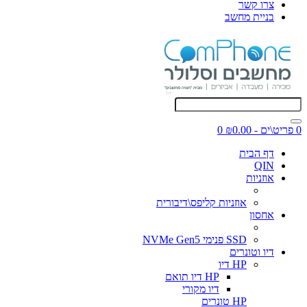
צרו קשר
בניית מחשב
0 פריט\ים - ₪0.00
0
דף הבית
QIN
אוזניות
אוזניות קליפס\דיבורית
אחסון
SSD פנימי NVMe Gen5
דיו וטונרים
HP דיו
HP דיו תואם
דיו מקורי
HP טונרים