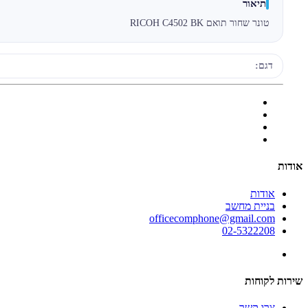
תיאור
טונר שחור תואם RICOH C4502 BK
דגם:
אודות
אודות
בניית מחשב
officecomphone@gmail.com
02-5322208
שירות לקוחות
צרו קשר