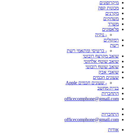
מיקרופונים
מכונות קפה
מקרנים
משחקים
משרד
פלאפונים
- נוקיה
רמקולים
רשת
- כרטיסי ומתאמי רשת
שואב מקרצף רובוטי
שואב שוטף אלחוטי
שואב שוטף רובוטי
שואבי אבק
שעונים חכמים
- שעונים חכמים Apple
בניית מחשב
התחברות
officecomphone@gmail.com
התחברות
officecomphone@gmail.com
אודות