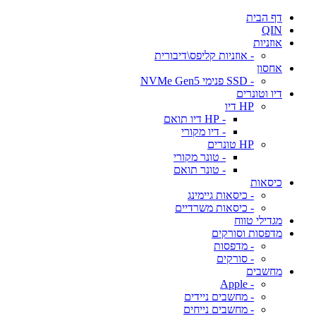
דף הבית
QIN
אוזניות
- אוזניות קליפס\דיבורית
אחסון
- SSD פנימי NVMe Gen5
דיו וטונרים
HP דיו
- HP דיו תואם
- דיו מקורי
HP טונרים
- טונר מקורי
- טונר תואם
כיסאות
- כיסאות גיימינג
- כיסאות משרדיים
מגדילי טווח
מדפסות וסורקים
- מדפסות
- סורקים
מחשבים
- Apple
- מחשבים ניידים
- מחשבים נייחים