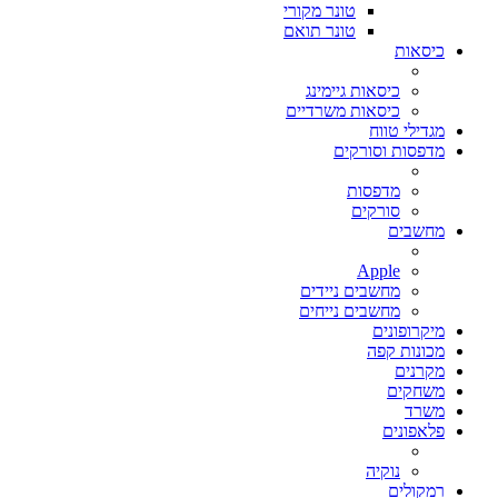
טונר מקורי
טונר תואם
כיסאות
כיסאות גיימינג
כיסאות משרדיים
מגדילי טווח
מדפסות וסורקים
מדפסות
סורקים
מחשבים
Apple
מחשבים ניידים
מחשבים נייחים
מיקרופונים
מכונות קפה
מקרנים
משחקים
משרד
פלאפונים
נוקיה
רמקולים