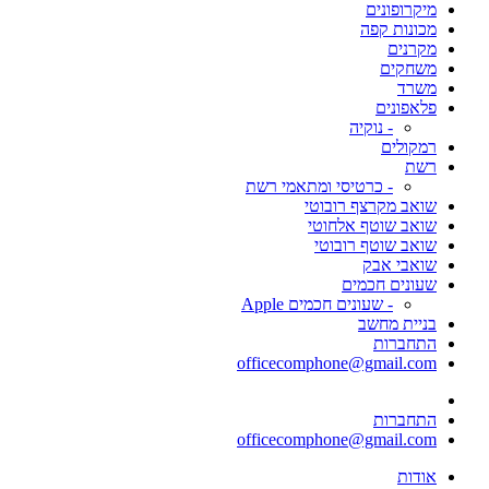
מיקרופונים
מכונות קפה
מקרנים
משחקים
משרד
פלאפונים
- נוקיה
רמקולים
רשת
- כרטיסי ומתאמי רשת
שואב מקרצף רובוטי
שואב שוטף אלחוטי
שואב שוטף רובוטי
שואבי אבק
שעונים חכמים
- שעונים חכמים Apple
בניית מחשב
התחברות
officecomphone@gmail.com
התחברות
officecomphone@gmail.com
אודות