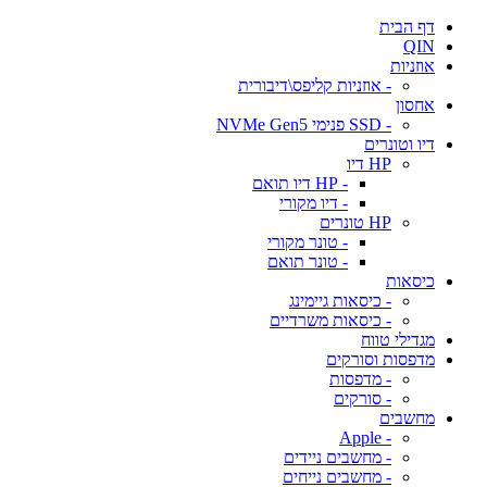
דף הבית
QIN
אוזניות
- אוזניות קליפס\דיבורית
אחסון
- SSD פנימי NVMe Gen5
דיו וטונרים
HP דיו
- HP דיו תואם
- דיו מקורי
HP טונרים
- טונר מקורי
- טונר תואם
כיסאות
- כיסאות גיימינג
- כיסאות משרדיים
מגדילי טווח
מדפסות וסורקים
- מדפסות
- סורקים
מחשבים
- Apple
- מחשבים ניידים
- מחשבים נייחים