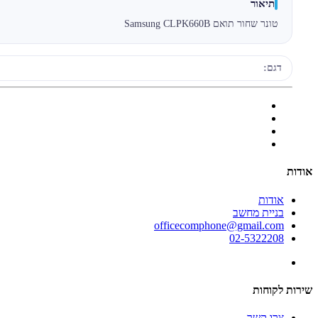
תיאור
טונר שחור תואם Samsung CLPK660B
דגם:
אודות
אודות
בניית מחשב
officecomphone@gmail.com
02-5322208
שירות לקוחות
צרו קשר