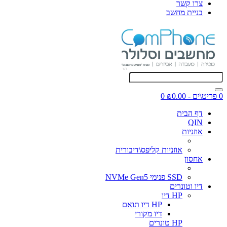
צרו קשר
בניית מחשב
0 פריט\ים - ₪0.00
0
דף הבית
QIN
אוזניות
אוזניות קליפס\דיבורית
אחסון
SSD פנימי NVMe Gen5
דיו וטונרים
HP דיו
HP דיו תואם
דיו מקורי
HP טונרים