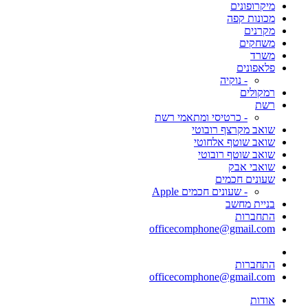
מיקרופונים
מכונות קפה
מקרנים
משחקים
משרד
פלאפונים
- נוקיה
רמקולים
רשת
- כרטיסי ומתאמי רשת
שואב מקרצף רובוטי
שואב שוטף אלחוטי
שואב שוטף רובוטי
שואבי אבק
שעונים חכמים
- שעונים חכמים Apple
בניית מחשב
התחברות
officecomphone@gmail.com
התחברות
officecomphone@gmail.com
אודות