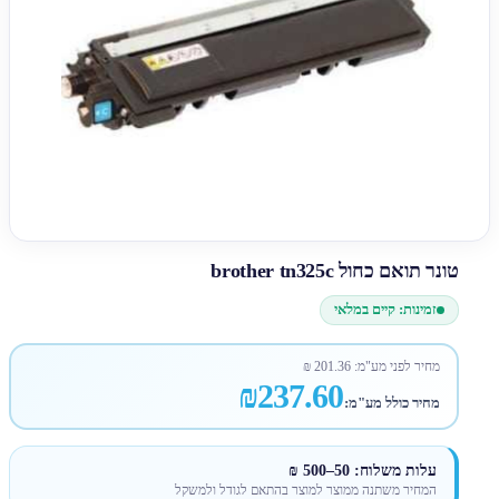
טונר תואם כחול brother tn325c
זמינות: קיים במלאי
מחיר לפני מע"מ:
201.36
₪
₪237.60
מחיר כולל מע"מ:
עלות משלוח: 50–500 ₪
המחיר משתנה ממוצר למוצר בהתאם לגודל ולמשקל