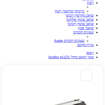
רשת
כרטיסי ומתאמי רשת
שואב מקרצף רובוטי
שואב שוטף אלחוטי
שואב שוטף רובוטי
שואבי אבק
שעונים חכמים
שעונים חכמים Apple
בניית מחשב
ראשי
טונר תואם כחול brother tn325c