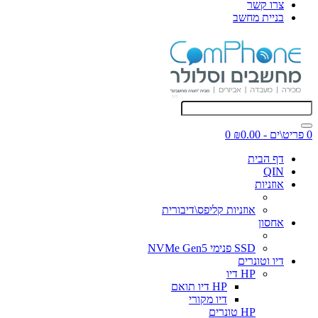
צרו קשר
בניית מחשב
0 פריט\ים - ₪0.00
0
דף הבית
QIN
אוזניות
אוזניות קליפס\דיבורית
אחסון
SSD פנימי NVMe Gen5
דיו וטונרים
HP דיו
HP דיו תואם
דיו מקורי
HP טונרים