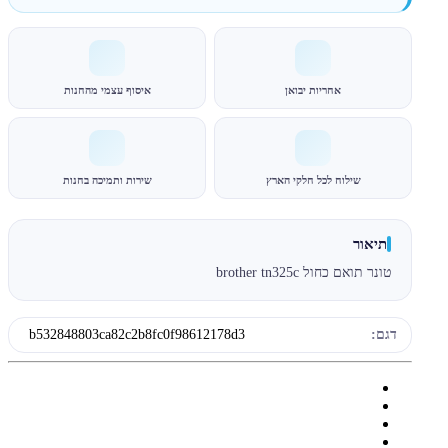
אחריות יבואן
איסוף עצמי מהחנות
שילוח לכל חלקי הארץ
שירות ותמיכה בחנות
תיאור
טונר תואם כחול brother tn325c
דגם:
b532848803ca82c2b8fc0f98612178d3