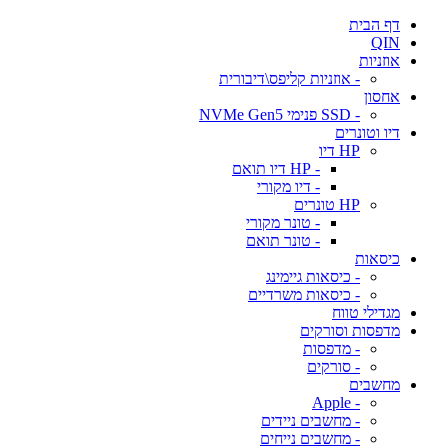
דף הבית
QIN
אוזניות
- אוזניות קליפס\דיבורית
אחסון
- SSD פנימי NVMe Gen5
דיו וטונרים
HP דיו
- HP דיו תואם
- דיו מקורי
HP טונרים
- טונר מקורי
- טונר תואם
כיסאות
- כיסאות גיימינג
- כיסאות משרדיים
מגדילי טווח
מדפסות וסורקים
- מדפסות
- סורקים
מחשבים
- Apple
- מחשבים ניידים
- מחשבים נייחים