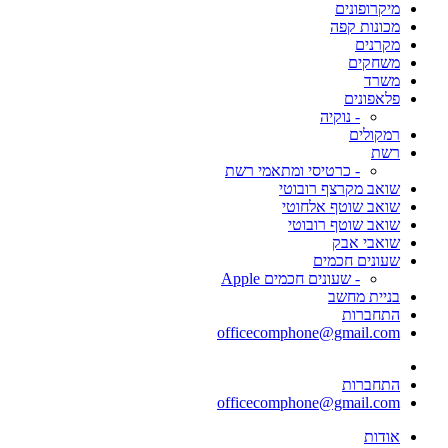
מיקרופונים
מכונות קפה
מקרנים
משחקים
משרד
פלאפונים
- נוקיה
רמקולים
רשת
- כרטיסי ומתאמי רשת
שואב מקרצף רובוטי
שואב שוטף אלחוטי
שואב שוטף רובוטי
שואבי אבק
שעונים חכמים
- שעונים חכמים Apple
בניית מחשב
התחברות
officecomphone@gmail.com
התחברות
officecomphone@gmail.com
אודות