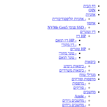
דף הבית
QIN
אוזניות
- אוזניות קליפס\דיבורית
אחסון
- SSD פנימי NVMe Gen5
דיו וטונרים
HP דיו
- HP דיו תואם
- דיו מקורי
HP טונרים
- טונר מקורי
- טונר תואם
כיסאות
- כיסאות גיימינג
- כיסאות משרדיים
מגדילי טווח
מדפסות וסורקים
- מדפסות
- סורקים
מחשבים
- Apple
- מחשבים ניידים
- מחשבים נייחים