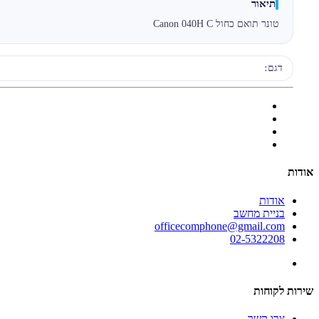
תיאור
טונר תואם כחול Canon 040H C
דגם:
אודות
אודות
בניית מחשב
officecomphone@gmail.com
02-5322208
שירות לקוחות
צרו קשר