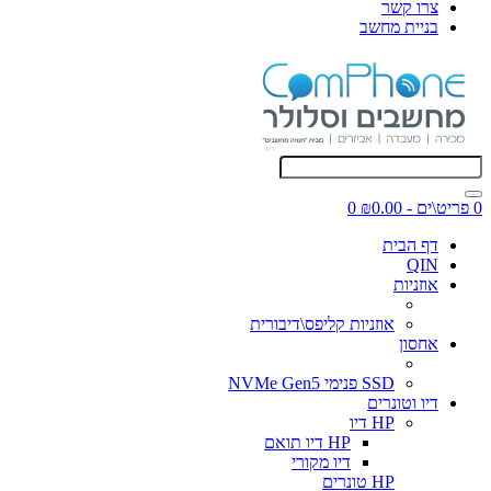
צרו קשר
בניית מחשב
0 פריט\ים - ₪0.00
0
דף הבית
QIN
אוזניות
אוזניות קליפס\דיבורית
אחסון
SSD פנימי NVMe Gen5
דיו וטונרים
HP דיו
HP דיו תואם
דיו מקורי
HP טונרים