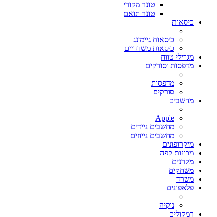
טונר מקורי
טונר תואם
כיסאות
כיסאות גיימינג
כיסאות משרדיים
מגדילי טווח
מדפסות וסורקים
מדפסות
סורקים
מחשבים
Apple
מחשבים ניידים
מחשבים נייחים
מיקרופונים
מכונות קפה
מקרנים
משחקים
משרד
פלאפונים
נוקיה
רמקולים