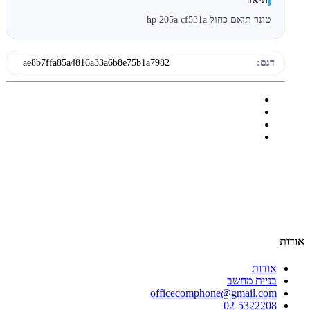
טונר תואם כחול hp 205a cf531a
דגם:
ae8b7ffa85a4816a33a6b8e75b1a7982
אודות
אודות
בניית מחשב
officecomphone@gmail.com
02-5322208