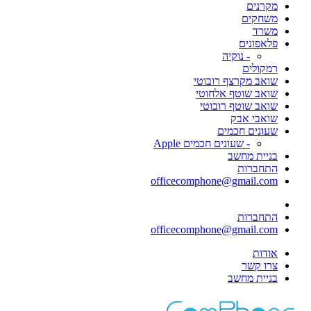
מקרנים
משחקים
משרד
פלאפונים
- נוקיה
רמקולים
שואב מקרצף רובוטי
שואב שוטף אלחוטי
שואב שוטף רובוטי
שואבי אבק
שעונים חכמים
- שעונים חכמים Apple
בניית מחשב
התחברות
officecomphone@gmail.com
התחברות
officecomphone@gmail.com
אודות
צרו קשר
בניית מחשב