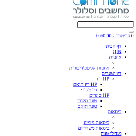
0 פריט\ים - ₪0.00
0
דף הבית
QIN
אוזניות
אוזניות קליפס\דיבורית
דיו וטונרים
HP דיו
HP דיו תואם
דיו מקורי
HP טונרים
טונר מקורי
טונר תואם
כיסאות
כיסאות גיימינג
כיסאות משרדיים
מגדילי טווח