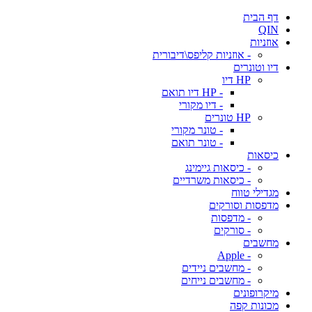
דף הבית
QIN
אוזניות
- אוזניות קליפס\דיבורית
דיו וטונרים
HP דיו
- HP דיו תואם
- דיו מקורי
HP טונרים
- טונר מקורי
- טונר תואם
כיסאות
- כיסאות גיימינג
- כיסאות משרדיים
מגדילי טווח
מדפסות וסורקים
- מדפסות
- סורקים
מחשבים
- Apple
- מחשבים ניידים
- מחשבים נייחים
מיקרופונים
מכונות קפה