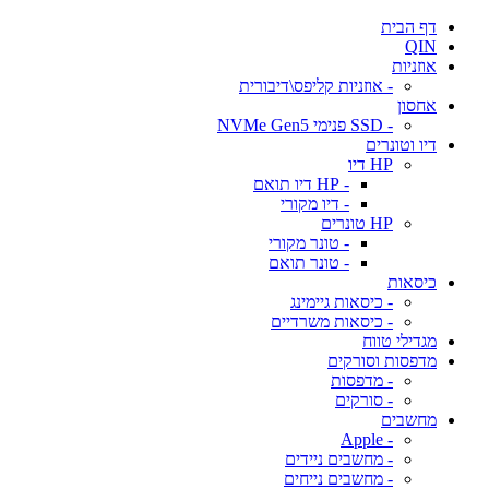
דף הבית
QIN
אוזניות
- אוזניות קליפס\דיבורית
אחסון
- SSD פנימי NVMe Gen5
דיו וטונרים
HP דיו
- HP דיו תואם
- דיו מקורי
HP טונרים
- טונר מקורי
- טונר תואם
כיסאות
- כיסאות גיימינג
- כיסאות משרדיים
מגדילי טווח
מדפסות וסורקים
- מדפסות
- סורקים
מחשבים
- Apple
- מחשבים ניידים
- מחשבים נייחים