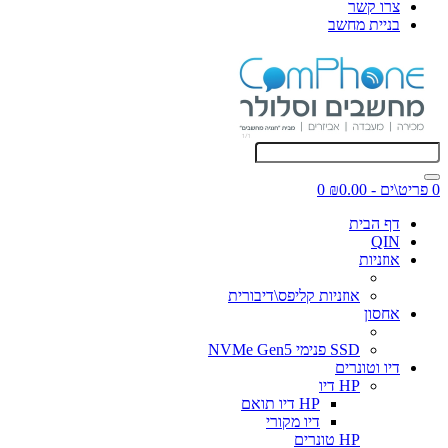
צרו קשר
בניית מחשב
0 פריט\ים - ₪0.00
0
דף הבית
QIN
אוזניות
אוזניות קליפס\דיבורית
אחסון
SSD פנימי NVMe Gen5
דיו וטונרים
HP דיו
HP דיו תואם
דיו מקורי
HP טונרים