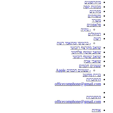
מיקרופונים
מכונות קפה
מקרנים
משחקים
משרד
פלאפונים
- נוקיה
רמקולים
רשת
- כרטיסי ומתאמי רשת
שואב מקרצף רובוטי
שואב שוטף אלחוטי
שואב שוטף רובוטי
שואבי אבק
שעונים חכמים
- שעונים חכמים Apple
בניית מחשב
התחברות
officecomphone@gmail.com
התחברות
officecomphone@gmail.com
אודות