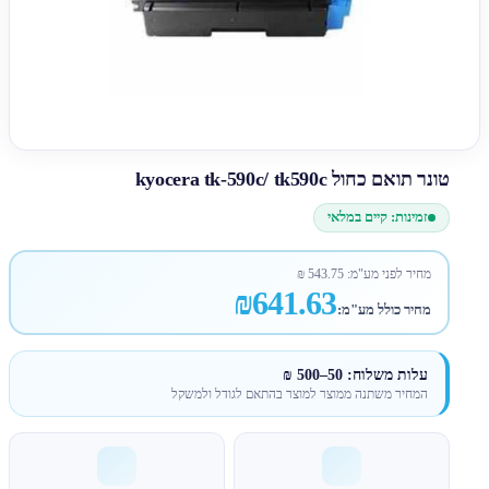
טונר תואם כחול kyocera tk-590c/ tk590c
זמינות: קיים במלאי
מחיר לפני מע"מ:
543.75
₪
₪641.63
מחיר כולל מע"מ:
עלות משלוח: 50–500 ₪
המחיר משתנה ממוצר למוצר בהתאם לגודל ולמשקל