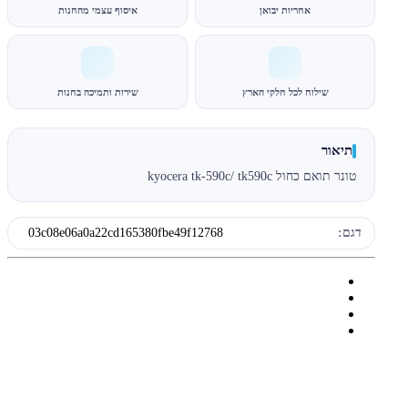
אחריות יבואן
איסוף עצמי מהחנות
שילוח לכל חלקי הארץ
שירות ותמיכה בחנות
תיאור
טונר תואם כחול kyocera tk-590c/ tk590c
דגם:
03c08e06a0a22cd165380fbe49f12768