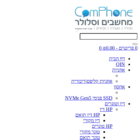
0 פריט\ים - ₪0.00
0
דף הבית
QIN
אוזניות
אוזניות קליפס\דיבורית
אחסון
SSD פנימי NVMe Gen5
דיו וטונרים
HP דיו
HP דיו תואם
דיו מקורי
HP טונרים
טונר מקורי
טונר תואם