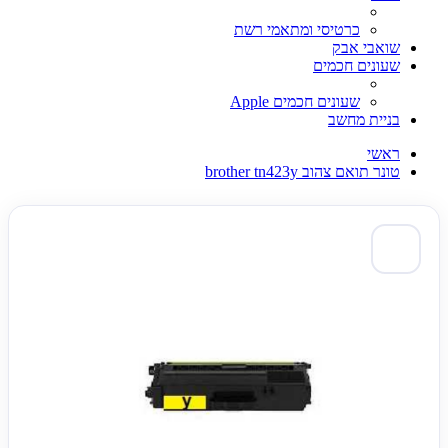
כרטיסי ומתאמי רשת
שואבי אבק
שעונים חכמים
שעונים חכמים Apple
בניית מחשב
ראשי
טונר תואם צהוב brother tn423y