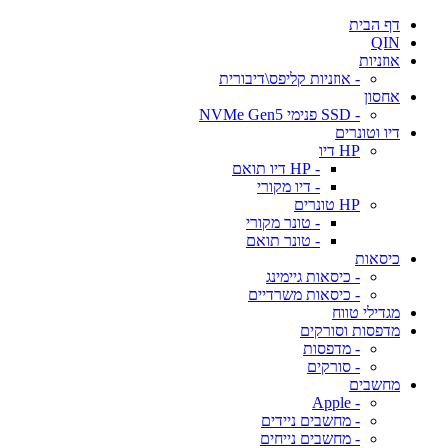
דף הבית
QIN
אוזניות
- אוזניות קליפס\דיבורית
אחסון
- SSD פנימי NVMe Gen5
דיו וטונרים
HP דיו
- HP דיו תואם
- דיו מקורי
HP טונרים
- טונר מקורי
- טונר תואם
כיסאות
- כיסאות גיימינג
- כיסאות משרדיים
מגדילי טווח
מדפסות וסורקים
- מדפסות
- סורקים
מחשבים
- Apple
- מחשבים ניידים
- מחשבים נייחים