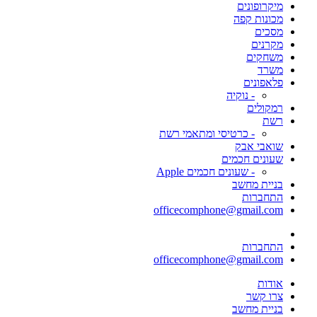
מיקרופונים
מכונות קפה
מסכים
מקרנים
משחקים
משרד
פלאפונים
- נוקיה
רמקולים
רשת
- כרטיסי ומתאמי רשת
שואבי אבק
שעונים חכמים
- שעונים חכמים Apple
בניית מחשב
התחברות
officecomphone@gmail.com
התחברות
officecomphone@gmail.com
אודות
צרו קשר
בניית מחשב