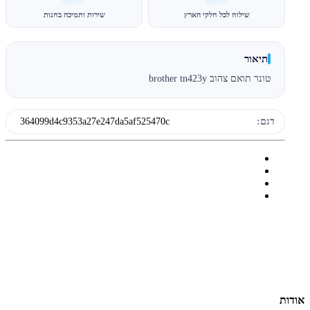
שילוח לכל חלקי הארץ
שירות ותמיכה בחנות
תיאור
טונר תואם צהוב brother tn423y
דגם:
364099d4c9353a27e247da5af525470c
אודות