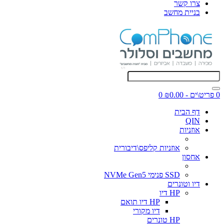
צרו קשר
בניית מחשב
0 פריט\ים - ₪0.00
0
דף הבית
QIN
אוזניות
אוזניות קליפס\דיבורית
אחסון
SSD פנימי NVMe Gen5
דיו וטונרים
HP דיו
HP דיו תואם
דיו מקורי
HP טונרים