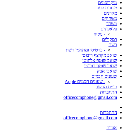
מיקרופונים
מכונות קפה
מקרנים
משחקים
משרד
פלאפונים
- נוקיה
רמקולים
רשת
- כרטיסי ומתאמי רשת
שואב מקרצף רובוטי
שואב שוטף אלחוטי
שואב שוטף רובוטי
שואבי אבק
שעונים חכמים
- שעונים חכמים Apple
בניית מחשב
התחברות
officecomphone@gmail.com
התחברות
officecomphone@gmail.com
אודות