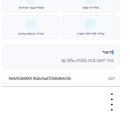
אחריות יבואן
איסוף עצמי מהחנות
שילוח לכל חלקי הארץ
שירות ותמיכה בחנות
תיאור
טונר תואם צהוב hp 205a cf532a
דגם:
9e0e92db000136abc6ad359dfd0e618e