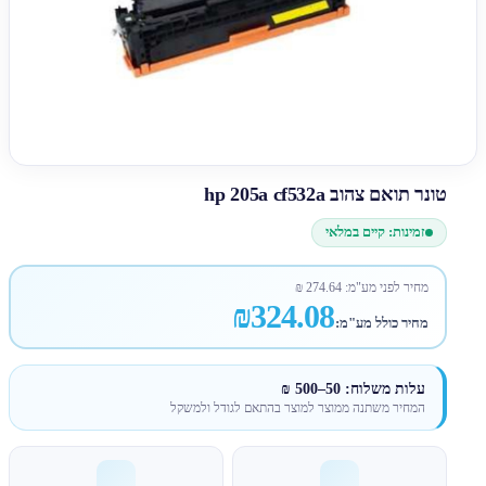
טונר תואם צהוב hp 205a cf532a
זמינות: קיים במלאי
מחיר לפני מע"מ:
274.64
₪
₪324.08
מחיר כולל מע"מ:
עלות משלוח: 50–500 ₪
המחיר משתנה ממוצר למוצר בהתאם לגודל ולמשקל