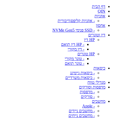
דף הבית
QIN
אוזניות
- אוזניות קליפס\דיבורית
אחסון
- SSD פנימי NVMe Gen5
דיו וטונרים
HP דיו
- HP דיו תואם
- דיו מקורי
HP טונרים
- טונר מקורי
- טונר תואם
כיסאות
- כיסאות גיימינג
- כיסאות משרדיים
מגדילי טווח
מדפסות וסורקים
- מדפסות
- סורקים
מחשבים
- Apple
- מחשבים ניידים
- מחשבים נייחים