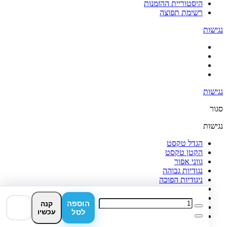
היסטוריית ההזמנות
רשימת תפוצה
נגישות
נגישות
סגור
נגישות
הגדל טקסט
הקטן טקסט
גווני אפור
נגודיות גבוהה
ניגודיות הפוכה
רקע בהיר
הדגשת קישורים
הוספה
קנה
פונט קריא
לסל
עכשיו
איפוס