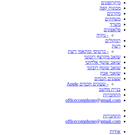
מיקרופונים
מכונות קפה
מקרנים
משחקים
משרד
פלאפונים
- נוקיה
רמקולים
רשת
- כרטיסי ומתאמי רשת
שואב מקרצף רובוטי
שואב שוטף אלחוטי
שואב שוטף רובוטי
שואבי אבק
שעונים חכמים
- שעונים חכמים Apple
בניית מחשב
התחברות
officecomphone@gmail.com
התחברות
officecomphone@gmail.com
אודות