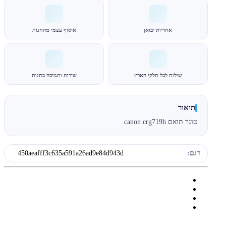
אחריות יבואן
איסוף עצמי מהחנות
שילוח לכל חלקי הארץ
שירות ותמיכה בחנות
תיאור
טונר תואם canon crg719h
דגם:
450aeafff3c635a591a26ad9e84d943d