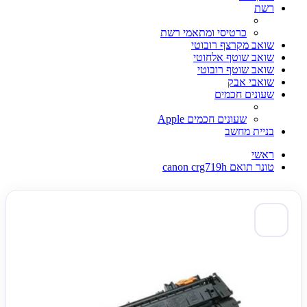
רשת
כרטיסי ומתאמי רשת
שואב מקרצף רובוטי
שואב שוטף אלחוטי
שואב שוטף רובוטי
שואבי אבק
שעונים חכמים
שעונים חכמים Apple
בניית מחשב
ראשי
טונר תואם canon crg719h