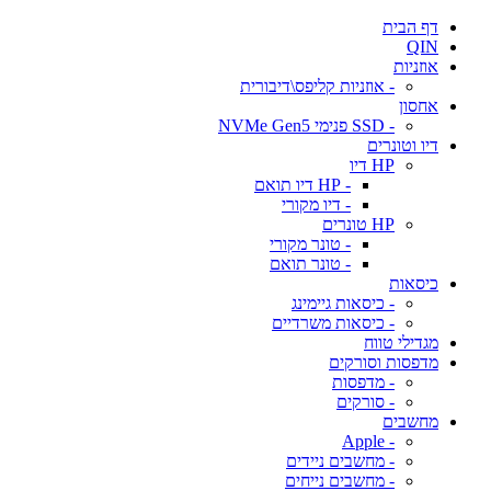
דף הבית
QIN
אוזניות
- אוזניות קליפס\דיבורית
אחסון
- SSD פנימי NVMe Gen5
דיו וטונרים
HP דיו
- HP דיו תואם
- דיו מקורי
HP טונרים
- טונר מקורי
- טונר תואם
כיסאות
- כיסאות גיימינג
- כיסאות משרדיים
מגדילי טווח
מדפסות וסורקים
- מדפסות
- סורקים
מחשבים
- Apple
- מחשבים ניידים
- מחשבים נייחים