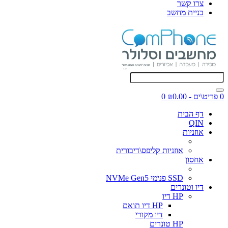
צרו קשר
בניית מחשב
0 פריט\ים - ₪0.00
0
דף הבית
QIN
אוזניות
אוזניות קליפס\דיבורית
אחסון
SSD פנימי NVMe Gen5
דיו וטונרים
HP דיו
HP דיו תואם
דיו מקורי
HP טונרים