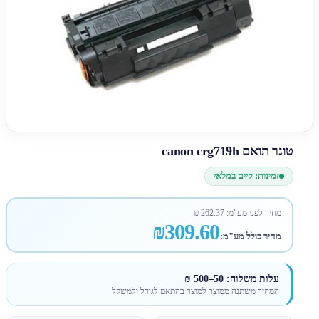
טונר תואם canon crg719h
זמינות: קיים במלאי
מחיר לפני מע"מ:
262.37
₪
₪309.60
מחיר כולל מע"מ:
עלות משלוח: 50–500 ₪
המחיר משתנה ממוצר למוצר בהתאם לגודל ולמשקל