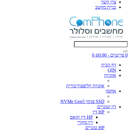
צרו קשר
בניית מחשב
0 פריט\ים - ₪0.00
0
דף הבית
QIN
אוזניות
אוזניות קליפס\דיבורית
אחסון
SSD פנימי NVMe Gen5
דיו וטונרים
HP דיו
HP דיו תואם
דיו מקורי
HP טונרים