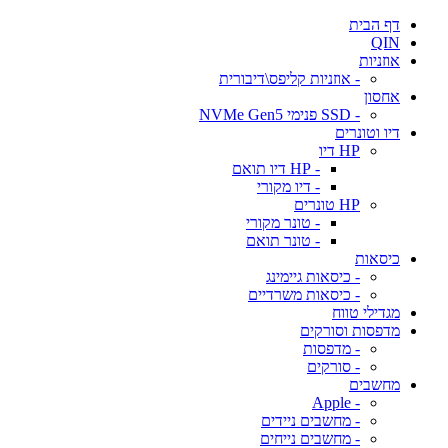
דף הבית
QIN
אוזניות
- אוזניות קליפס\דיבורית
אחסון
- SSD פנימי NVMe Gen5
דיו וטונרים
HP דיו
- HP דיו תואם
- דיו מקורי
HP טונרים
- טונר מקורי
- טונר תואם
כיסאות
- כיסאות גיימינג
- כיסאות משרדיים
מגדילי טווח
מדפסות וסורקים
- מדפסות
- סורקים
מחשבים
- Apple
- מחשבים ניידים
- מחשבים נייחים