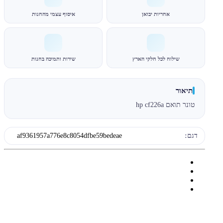
אחריות יבואן
איסוף עצמי מהחנות
שילוח לכל חלקי הארץ
שירות ותמיכה בחנות
תיאור
טונר תואם hp cf226a
דגם:
af9361957a776e8c8054dfbe59bedeae