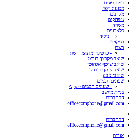
מיקרופונים
מכונות קפה
מקרנים
משחקים
משרד
פלאפונים
- נוקיה
רמקולים
רשת
- כרטיסי ומתאמי רשת
שואב מקרצף רובוטי
שואב שוטף אלחוטי
שואב שוטף רובוטי
שואבי אבק
שעונים חכמים
- שעונים חכמים Apple
בניית מחשב
התחברות
officecomphone@gmail.com
התחברות
officecomphone@gmail.com
אודות