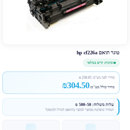
טונר תואם hp cf226a
זמינות: קיים במלאי
מחיר לפני מע"מ:
258.05
₪
₪304.50
מחיר כולל מע"מ:
עלות משלוח: 50–500 ₪
המחיר משתנה ממוצר למוצר בהתאם לגודל ולמשקל