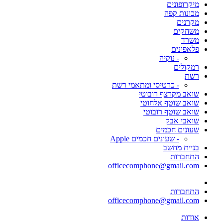
מיקרופונים
מכונות קפה
מקרנים
משחקים
משרד
פלאפונים
- נוקיה
רמקולים
רשת
- כרטיסי ומתאמי רשת
שואב מקרצף רובוטי
שואב שוטף אלחוטי
שואב שוטף רובוטי
שואבי אבק
שעונים חכמים
- שעונים חכמים Apple
בניית מחשב
התחברות
officecomphone@gmail.com
התחברות
officecomphone@gmail.com
אודות