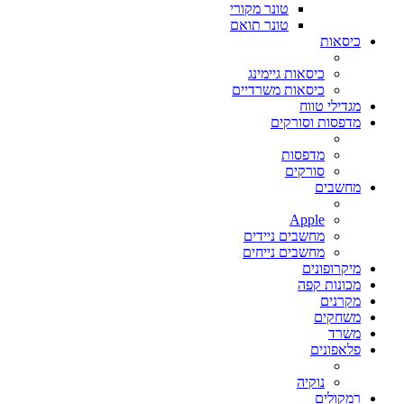
טונר מקורי
טונר תואם
כיסאות
כיסאות גיימינג
כיסאות משרדיים
מגדילי טווח
מדפסות וסורקים
מדפסות
סורקים
מחשבים
Apple
מחשבים ניידים
מחשבים נייחים
מיקרופונים
מכונות קפה
מקרנים
משחקים
משרד
פלאפונים
נוקיה
רמקולים