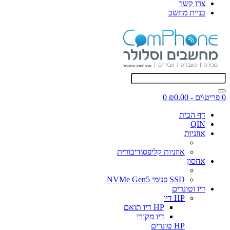
צרו קשר
בניית מחשב
0 פריט\ים - ₪0.00
0
דף הבית
QIN
אוזניות
אוזניות קליפס\דיבורית
אחסון
SSD פנימי NVMe Gen5
דיו וטונרים
HP דיו
HP דיו תואם
דיו מקורי
HP טונרים