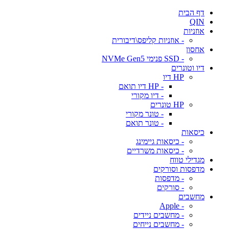
דף הבית
QIN
אוזניות
- אוזניות קליפס\דיבורית
אחסון
- SSD פנימי NVMe Gen5
דיו וטונרים
HP דיו
- HP דיו תואם
- דיו מקורי
HP טונרים
- טונר מקורי
- טונר תואם
כיסאות
- כיסאות גיימינג
- כיסאות משרדיים
מגדילי טווח
מדפסות וסורקים
- מדפסות
- סורקים
מחשבים
- Apple
- מחשבים ניידים
- מחשבים נייחים