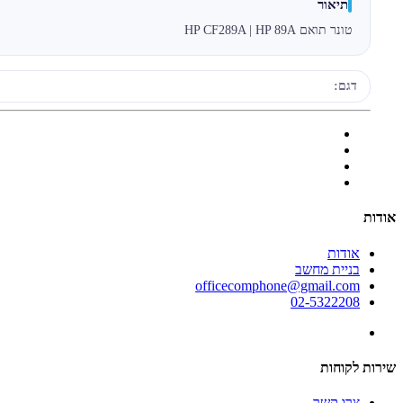
תיאור
טונר תואם HP CF289A | HP 89A
דגם:
אודות
אודות
בניית מחשב
officecomphone@gmail.com
02-5322208
שירות לקוחות
צרו קשר