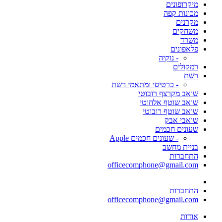
מיקרופונים
מכונות קפה
מקרנים
משחקים
משרד
פלאפונים
- נוקיה
רמקולים
רשת
- כרטיסי ומתאמי רשת
שואב מקרצף רובוטי
שואב שוטף אלחוטי
שואב שוטף רובוטי
שואבי אבק
שעונים חכמים
- שעונים חכמים Apple
בניית מחשב
התחברות
officecomphone@gmail.com
התחברות
officecomphone@gmail.com
אודות