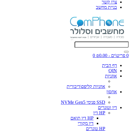
צרו קשר
בניית מחשב
0 פריט\ים - ₪0.00
0
דף הבית
QIN
אוזניות
אוזניות קליפס\דיבורית
אחסון
SSD פנימי NVMe Gen5
דיו וטונרים
HP דיו
HP דיו תואם
דיו מקורי
HP טונרים