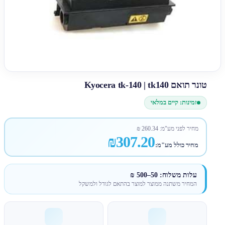
טונר תואם Kyocera tk-140 | tk140
זמינות: קיים במלאי
מחיר לפני מע"מ:
260.34
₪
₪307.20
מחיר כולל מע"מ:
עלות משלוח: 50–500 ₪
המחיר משתנה ממוצר למוצר בהתאם לגודל ולמשקל