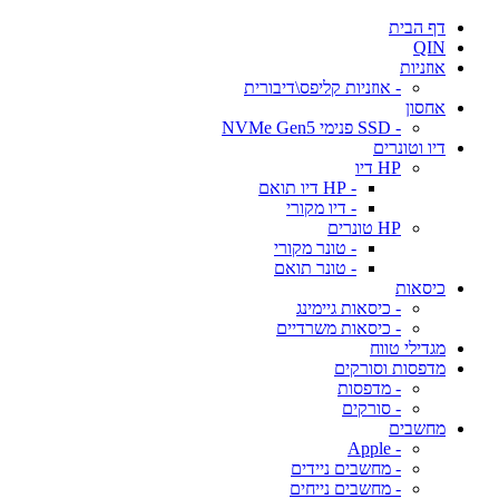
דף הבית
QIN
אוזניות
- אוזניות קליפס\דיבורית
אחסון
- SSD פנימי NVMe Gen5
דיו וטונרים
HP דיו
- HP דיו תואם
- דיו מקורי
HP טונרים
- טונר מקורי
- טונר תואם
כיסאות
- כיסאות גיימינג
- כיסאות משרדיים
מגדילי טווח
מדפסות וסורקים
- מדפסות
- סורקים
מחשבים
- Apple
- מחשבים ניידים
- מחשבים נייחים