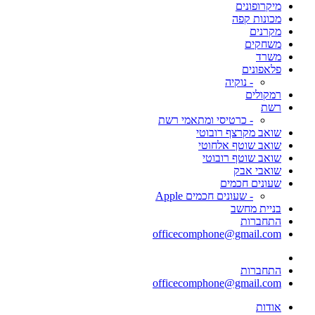
מיקרופונים
מכונות קפה
מקרנים
משחקים
משרד
פלאפונים
- נוקיה
רמקולים
רשת
- כרטיסי ומתאמי רשת
שואב מקרצף רובוטי
שואב שוטף אלחוטי
שואב שוטף רובוטי
שואבי אבק
שעונים חכמים
- שעונים חכמים Apple
בניית מחשב
התחברות
officecomphone@gmail.com
התחברות
officecomphone@gmail.com
אודות