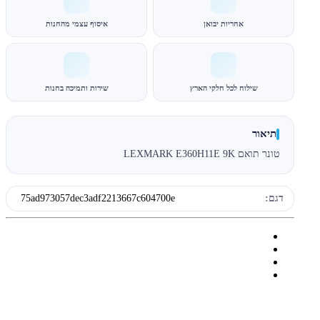
אחריות יבואן
איסוף עצמי מהחנות
שילוח לכל חלקי הארץ
שירות ותמיכה בחנות
תיאור
טונר תואם LEXMARK E360H11E 9K
דגם:
75ad973057dec3adf2213667c604700e