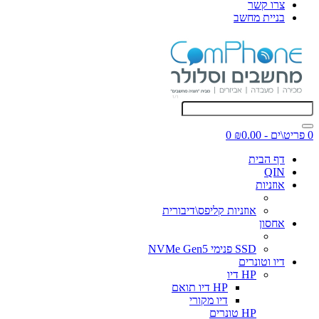
צרו קשר
בניית מחשב
0 פריט\ים - ₪0.00
0
דף הבית
QIN
אוזניות
אוזניות קליפס\דיבורית
אחסון
SSD פנימי NVMe Gen5
דיו וטונרים
HP דיו
HP דיו תואם
דיו מקורי
HP טונרים