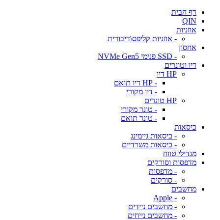
דף הבית
QIN
אוזניות
- אוזניות קליפס\דיבורית
אחסון
- SSD פנימי NVMe Gen5
דיו וטונרים
HP דיו
- HP דיו תואם
- דיו מקורי
HP טונרים
- טונר מקורי
- טונר תואם
כיסאות
- כיסאות גיימינג
- כיסאות משרדיים
מגדילי טווח
מדפסות וסורקים
- מדפסות
- סורקים
מחשבים
- Apple
- מחשבים ניידים
- מחשבים נייחים