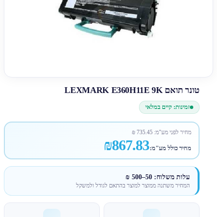
טונר תואם LEXMARK E360H11E 9K
זמינות: קיים במלאי
מחיר לפני מע"מ:
735.45
₪
₪867.83
מחיר כולל מע"מ:
עלות משלוח: 50–500 ₪
המחיר משתנה ממוצר למוצר בהתאם לגודל ולמשקל