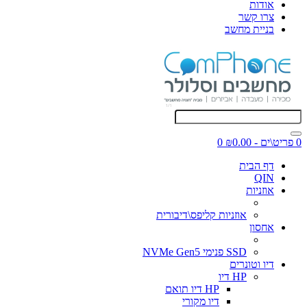
אודות
צרו קשר
בניית מחשב
0 פריט\ים - ₪0.00
0
דף הבית
QIN
אוזניות
אוזניות קליפס\דיבורית
אחסון
SSD פנימי NVMe Gen5
דיו וטונרים
HP דיו
HP דיו תואם
דיו מקורי