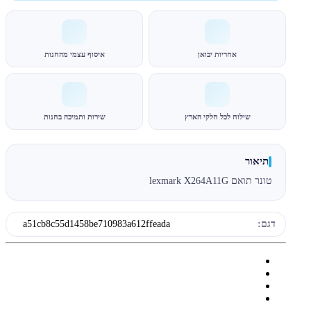
אחריות יבואן
איסוף עצמי מהחנות
שילוח לכל חלקי הארץ
שירות ותמיכה בחנות
תיאור
טונר תואם lexmark X264A11G
דגם:
a51cb8c55d1458be710983a612ffeada