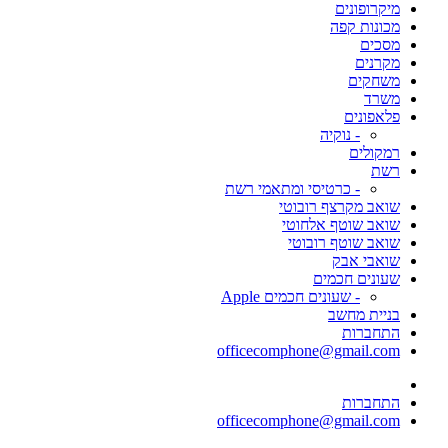
מיקרופונים
מכונות קפה
מסכים
מקרנים
משחקים
משרד
פלאפונים
- נוקיה
רמקולים
רשת
- כרטיסי ומתאמי רשת
שואב מקרצף רובוטי
שואב שוטף אלחוטי
שואב שוטף רובוטי
שואבי אבק
שעונים חכמים
- שעונים חכמים Apple
בניית מחשב
התחברות
officecomphone@gmail.com
התחברות
officecomphone@gmail.com