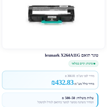
טונר תואם lexmark X264A11G
זמינות: קיים במלאי
מחיר לפני מע"מ:
366.81
₪
₪432.83
מחיר כולל מע"מ:
עלות משלוח: 50–500 ₪
המחיר משתנה ממוצר למוצר בהתאם לגודל ולמשקל