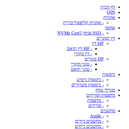
דף הבית
QIN
אוזניות
- אוזניות קליפס\דיבורית
אחסון
- SSD פנימי NVMe Gen5
דיו וטונרים
HP דיו
- HP דיו תואם
- דיו מקורי
HP טונרים
- טונר מקורי
- טונר תואם
כיסאות
- כיסאות גיימינג
- כיסאות משרדיים
מגדילי טווח
מדפסות וסורקים
- מדפסות
- סורקים
מחשבים
- Apple
- מחשבים ניידים
- מחשבים נייחים