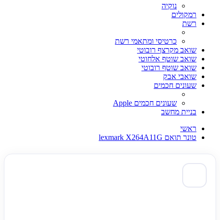
נוקיה
רמקולים
רשת
כרטיסי ומתאמי רשת
שואב מקרצף רובוטי
שואב שוטף אלחוטי
שואב שוטף רובוטי
שואבי אבק
שעונים חכמים
שעונים חכמים Apple
בניית מחשב
ראשי
טונר תואם lexmark X264A11G