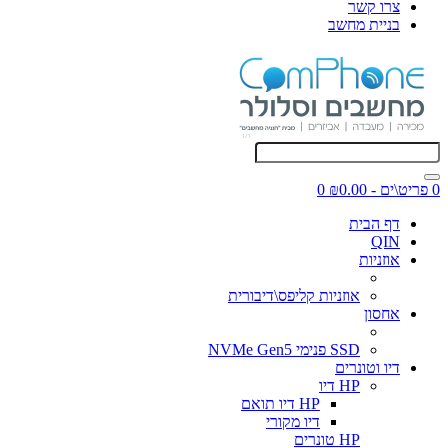
צרו קשר
בניית מחשב
0 פריט\ים - ₪0.00
0
דף הבית
QIN
אוזניות
אוזניות קליפס\דיבורית
אחסון
SSD פנימי NVMe Gen5
דיו וטונרים
HP דיו
HP דיו תואם
דיו מקורי
HP טונרים