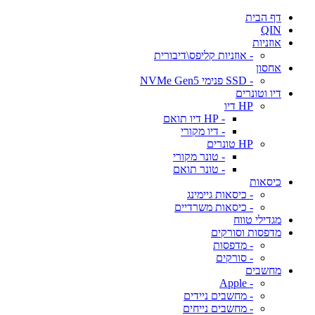
דף הבית
QIN
אוזניות
- אוזניות קליפס\דיבורית
אחסון
- SSD פנימי NVMe Gen5
דיו וטונרים
HP דיו
- HP דיו תואם
- דיו מקורי
HP טונרים
- טונר מקורי
- טונר תואם
כיסאות
- כיסאות גיימינג
- כיסאות משרדיים
מגדילי טווח
מדפסות וסורקים
- מדפסות
- סורקים
מחשבים
- Apple
- מחשבים ניידים
- מחשבים נייחים