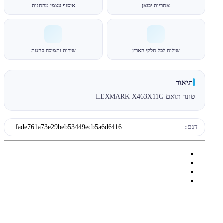
אחריות יבואן
איסוף עצמי מהחנות
שילוח לכל חלקי הארץ
שירות ותמיכה בחנות
תיאור
טונר תואם LEXMARK X463X11G
דגם:
fade761a73e29beb53449ecb5a6d6416