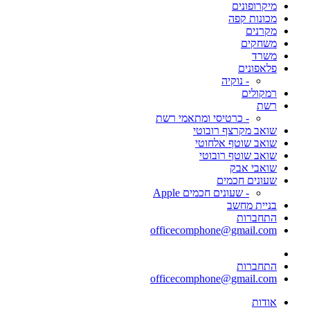
מיקרופונים
מכונות קפה
מקרנים
משחקים
משרד
פלאפונים
- נוקיה
רמקולים
רשת
- כרטיסי ומתאמי רשת
שואב מקרצף רובוטי
שואב שוטף אלחוטי
שואב שוטף רובוטי
שואבי אבק
שעונים חכמים
- שעונים חכמים Apple
בניית מחשב
התחברות
officecomphone@gmail.com
התחברות
officecomphone@gmail.com
אודות