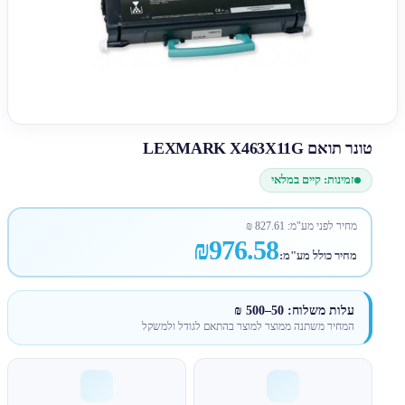
טונר תואם LEXMARK X463X11G
זמינות: קיים במלאי
מחיר לפני מע"מ:
827.61
₪
₪976.58
מחיר כולל מע"מ:
עלות משלוח: 50–500 ₪
המחיר משתנה ממוצר למוצר בהתאם לגודל ולמשקל